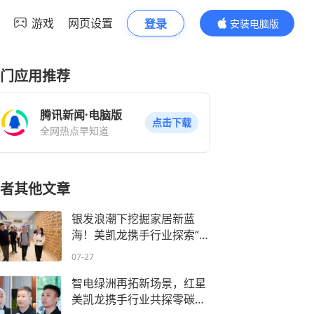
游戏
网页设置
登录
安装电脑版
内容更精彩
门应用推荐
腾讯新闻·电脑版
点击下载
全网热点早知道
者其他文章
银发浪潮下挖掘家居新蓝
海！美凯龙携手行业探索“悦
龄适老”新路径
07-27
智电绿洲再拓新场景，红星
美凯龙携手行业共探零碳智