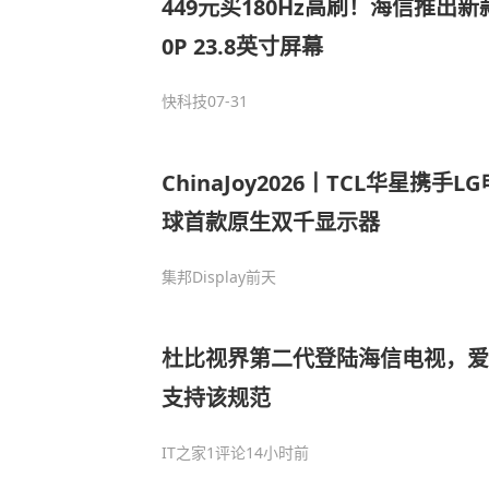
449元买180Hz高刷！海信推出新
0P 23.8英寸屏幕
快科技
07-31
ChinaJoy2026丨TCL华星携
球首款原生双千显示器
集邦Display
前天
杜比视界第二代登陆海信电视，爱
支持该规范
IT之家
1评论
14小时前