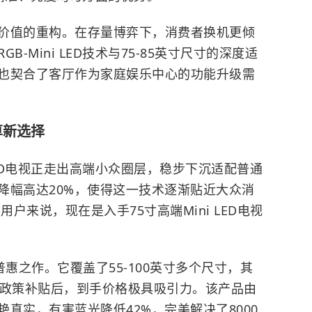
价值的重构。在存量博弈下，消费者换机更倾
-Mini LED技术与75-85英寸尺寸的深度适
也契合了客厅作为家庭娱乐中心的功能升级需
算新选择
 LED电视正走出高端小众圈层，稳步下沉适配普通
降幅高达20%，使得这一技术逐渐贴近大众消
户来说，现在是入手75寸高端Mini LED电视
普惠之作。它覆盖了55-100英寸多个尺寸，其
新政策补贴后，到手价格极具吸引力。该产品由
真实，有害蓝光降低42%，完美解决了8000