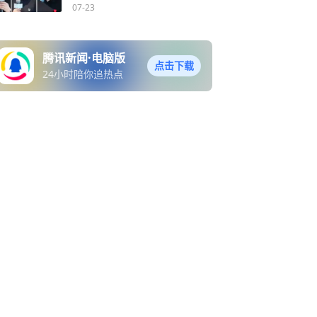
墅新程
07-23
腾讯新闻·电脑版
点击下载
24小时陪你追热点