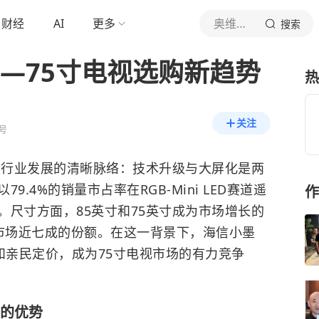
财经
AI
更多
奥维云网
搜索
——75寸电视选购新趋势
热
关注
号
示了行业发展的清晰脉络：技术升级与大屏化是两
.4%的销量市占率在RGB-Mini LED赛道遥
作
。尺寸方面，85英寸和75英寸成为市场增长的
LED市场近七成的份额。在这一背景下，海信小墨
握和亲民定价，成为75寸电视市场的有力竞争
的优势