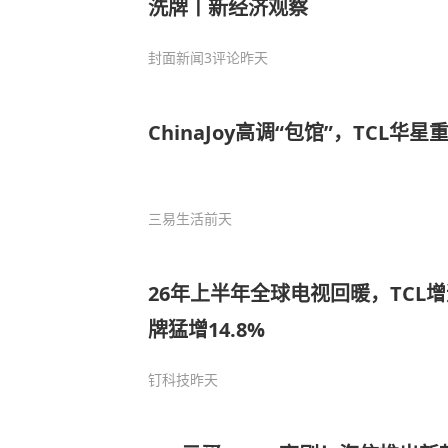
洗牌丨新经济观察
封面新闻
3评论
昨天
ChinaJoy高调“包馆”，TCL华
三易生活
前天
26年上半年全球电视回暖，TCL
牌猛增14.8%
钉科技
昨天