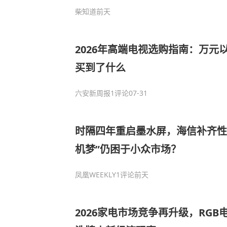
柴知道
前天
2026年高端电视选购指南：万元
买到了什么
六安新周报
1评论
07-31
时隔四年重启墨水屏，海信补齐性
机梦”仍困于小众市场？
凤凰WEEKLY
1评论
前天
2026家电市场竞争再升级，RG