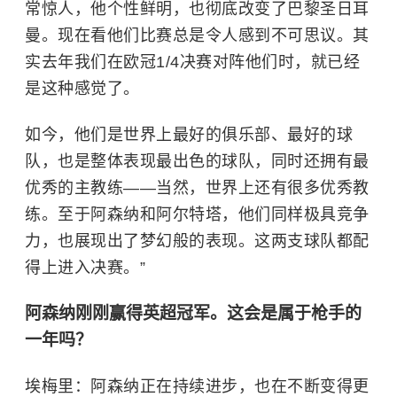
常惊人，他个性鲜明，也彻底改变了巴黎圣日耳
曼。现在看他们比赛总是令人感到不可思议。其
实去年我们在欧冠1/4决赛对阵他们时，就已经
是这种感觉了。
如今，他们是世界上最好的俱乐部、最好的球
队，也是整体表现最出色的球队，同时还拥有最
优秀的主教练——当然，世界上还有很多优秀教
练。至于阿森纳和阿尔特塔，他们同样极具竞争
力，也展现出了梦幻般的表现。这两支球队都配
得上进入决赛。”
阿森纳刚刚赢得英超冠军。这会是属于枪手的
一年吗？
埃梅里：
阿森纳正在持续进步，也在不断变得更