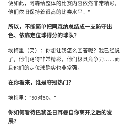
便如此，阿森纳整体的比赛内容依然非常精彩，
他们依旧保持着很高的比赛水平。”
所以，不能简单把阿森纳总结成一支防守出
色、依靠定位球得分的球队？
埃梅里（笑）：
你想让我怎么回答呢？我已经说
了，他们踢得非常精彩，他们极具竞争力……而
且他们的定位球确实也非常强。
在你看来，谁是夺冠热门？
埃梅里：
“
50对50。”
你如何看待巴黎圣日耳曼自你离开之后的发
展？