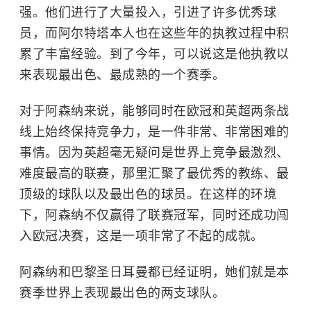
强。他们进行了大量投入，引进了许多优秀球
员，而阿尔特塔本人也在这些年的执教过程中积
累了丰富经验。到了今年，可以说这是他执教以
来表现最出色、最成熟的一个赛季。
对于阿森纳来说，能够同时在欧冠和英超两条战
线上始终保持竞争力，是一件非常、非常困难的
事情。因为英超毫无疑问是世界上竞争最激烈、
难度最高的联赛，那里汇聚了最优秀的教练、最
顶级的球队以及最出色的球员。在这样的环境
下，阿森纳不仅赢得了联赛冠军，同时还成功闯
入欧冠决赛，这是一项非常了不起的成就。
阿森纳和
巴黎圣日耳曼
都已经证明，
她们
就是本
赛季世界上表现最出色的两支球队。