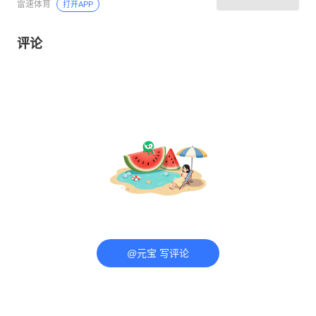
雷速体育
打开APP
评论
@元宝 写评论