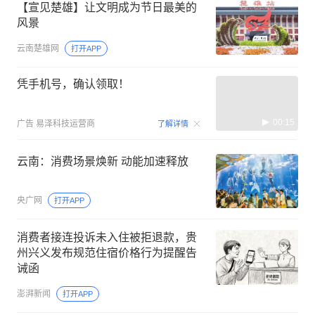
【宣见楚雄】让文明成为节日最美的
风景
云南楚雄网
打开APP
凭手机号，确认领取！
00:15
广告
易泽科技运营商
了解详情
云南：消费场景焕新 动能加速释放
央广网
打开APP
消费者接连投诉未入住被拒退款，贵
州兴义发布规范住宿价格行为提醒告
诫函
澎湃新闻
打开APP