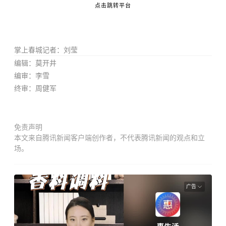
点击跳转平台
掌上春城记者：刘莹
编
辑
：莫开井
编
审
：李雪
终审：周健军
免责声明
本文来自腾讯新闻客户端创作者，不代表腾讯新闻的观点和立
场。
广告