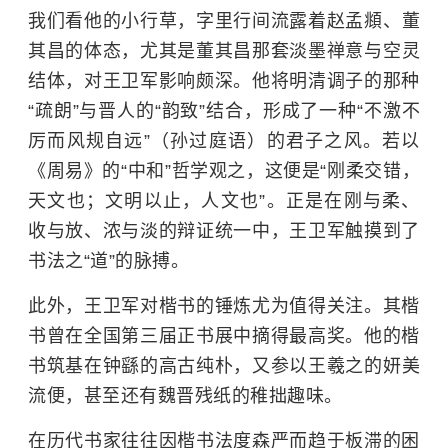
我们看他的小行草，字里行间流露着
赵孟頫
、
董
其昌
的体态，尤其是董其昌那套淡墨禅意与空灵
结体，对王卫军影响颇深。他将明清调子的那种
“疏朗”与晋人的“韵致”结合，形成了一种“不激不
厉而风规自远”（孙过庭语）的君子之风。若以
《周易》的“中和”哲学观之，这便是“刚柔交错，
天文也；文明以止，人文也”。正是在刚与柔、
收与放、浓与淡的辩证统一中，王卫军触摸到了
书法之“道”的脉搏。
此外，王卫军对楷书的锤炼尤为值得关注。其楷
书曾在全国第三届正书展中摘得最高奖。他的楷
书筑基在
钟繇
的高古纯朴，又参以王羲之的妍美
流便，甚至还有魏晋残纸的稚拙趣味。
在历代书家往往因楷书法度森严而趋于板滞的困