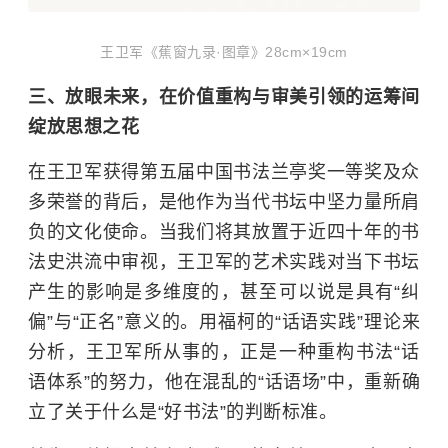
王卫军《蕉窗九录·图章》28cm×19cm
三、放眼未来，在价值重构与审美引领的运筹间
绽放思想之花
在王卫军获得第五届中国书法兰亭奖一等奖及众
多荣誉的背后，是他作为当代书坛中坚力量所肩
负的文化使命。当我们将其放置于近四十年的书
法史洪流中审视，王卫军的艺术实践对当下书坛
产生的影响是多维度的，甚至可以说是具有“纠
偏”与“正名”意义的。用福柯的“话语实践”理论来
分析，王卫军所从事的，正是一种重构书法“话
语体系”的努力，他在混乱的“话语场”中，重新确
立了关于什么是“好书法”的判断标准。