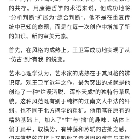
的共存。用康德哲学的术语来说，他成功地将
“分析判断”扩展为“综合判断”，他不是在重复传
统中已知的命题，而是在每一次创作中增加了新
的知识、新的审美元素。
首先，在风格的成熟上，王卫军成功地实现了从
“仿古”到“有我”的蜕变。
艺术心理学认为，艺术家的成熟在于其风格的辨
识度。观王卫军近年之作，最为突出的成就是他
创造了一种“烂漫洒脱、浑朴天成”的独特行草风
貌。这种风范既有别于纯粹的江南文人书法的纤
弱，也不同于北方碑学的粗犷。他用笔在原有的
精熟基础上，加入了“生”与“拙”的趣味。结体上
偏于扁平，取横势，有钟繇和苏轼的古拙之感，
但在笔势的连接上又吸收了黄道周的跳宕与王铎