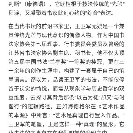
判断”（康德语），它既植根于技法传统的“先验”
积淀，又凝聚着书家此刻心绪的“综合”表达。
在当代书坛的前沿书家里，王卫军无疑是一个兼
具传统光芒与现代意识的偶像人物。作为中国书
法家协会第七届理事、行书委员会委员及曾经的
江苏省书法家协会副主席、秘书长，他不仅头顶
第五届中国书法“兰亭奖”一等奖的桂冠，更在三
十余年的创作生涯中，构建了一套属于自己的笔
墨语言。窃以为，品读王卫军的书法，不能仅停
留于视觉的愉悦，而需从现象学与历史哲学的双
重维度，去探寻其背后那条“以古为徒”却又“与时
偕行”的逻辑路径。正如
海德格尔
在《艺术作品
的本源》中所言：“艺术是真理自行置入作品。”
王卫军的笔墨，正是这样一种“真理”的显形，它