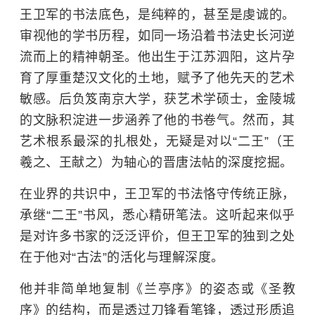
王卫军的书法底色，是纯粹的，甚至是虔诚的。
审视他的学书历程，如同一场沿着书法史长河逆
流而上的精神朝圣。他出生于江苏泗阳，这片孕
育了厚重楚汉文化的土地，赋予了他先天的艺术
敏感。后负笈
南京大学
，获艺术学硕士，金陵城
的文脉积淀进一步涵养了他的书卷气。然而，其
艺术根系最深的扎根处，无疑是对以“二王”（王
羲之、
王献之
）为轴心的晋唐法帖的深度挖掘。
在业界的共识中，王卫军的书法恪守传统正脉，
承继“二王”书风，悉心精研笔法。这听起来似乎
是对许多书家的泛泛评价，但王卫军的独到之处
在于他对“古法”的活化与理解深度。
他并非简单地复制《兰亭序》的姿态或《圣教
序》的结构，而是透过刀锋看笔锋，透过形质追