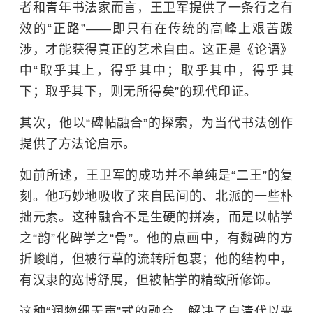
者和青年书法家而言，王卫军提供了一条行之有
效的“正路”——即只有在传统的高峰上艰苦跋
涉，才能获得真正的艺术自由。这正是《论语》
中“取乎其上，得乎其中；取乎其中，得乎其
下；取乎其下，则无所得矣”的现代印证。
其次，他以“碑帖融合”的探索，为当代书法创作
提供了方法论启示。
如前所述，王卫军的成功并不单纯是“二王”的复
刻。他巧妙地吸收了来自民间的、北派的一些朴
拙元素。这种融合不是生硬的拼凑，而是以帖学
之“韵”化碑学之“骨”。他的点画中，有魏碑的方
折峻峭，但被行草的流转所包裹；他的结构中，
有汉隶的宽博舒展，但被帖学的精致所修饰。
这种“润物细无声”式的融合，解决了自清代以来