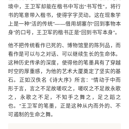
境中，王卫军却能在楷书中写出“书写性”，将行
书的笔意带入楷书，使得字字灵动。这在现象学
上是一种“活的传统”——借用胡塞尔“回到事物本
身”的口号，王卫军的楷书正是“回到书写本身”。
他不把传统看作已死的、博物馆里的陈列品，而
看作是可以与之对话、可以继续生长的生命体。
这种历史传承的深度，使得他的笔墨具有了穿越
时空的厚重感，为他的艺术大厦奠定了坚实的基
石。正如汉佚名《诗大序》所言：“情动于中而
形于言，言之不足故嗟叹之，嗟叹之不足故永歌
之，永歌之不足，不知手之舞之，足之蹈之
也。”王卫军的笔墨，正是这种从内而外的、不
可遏制的生命之舞。