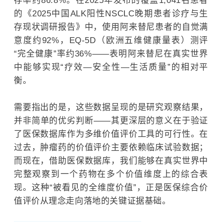
存率约86.8%。在2025年发布的覆盖1,041名患者
的《2025中国ALK阳性NSCLC晚期患者诊疗与生
存现状调研报告》中，使用阿来替尼患者的自觉满
意度约92%，EQ-5D（欧洲五维健康量表）测评
“完全健康”率约36%——表明阿来替尼在真实世界
中能够实现“疗效—安全性—生活质量”的相对平
衡。
需要指出的是，这些数据呈现的是研究观察结果，
并非简单的优劣判断——其更深层的意义在于验证
了医保数据库作为多维价值评价工具的可行性。在
过去，肿瘤药的价值评价主要依赖临床试验数据；
而现在，借助医保数据库，我们能够在真实世界中
完整观察到一个药物在多个价值维度上的综合表
现。这种“被看见的全维度价值”，正是医保综合价
值评价从理念走向落地的关键证据基础。