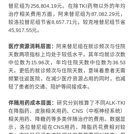
替尼组为256,804.19元。在除TKI药物以外的年均
治疗相关费用方面，阿来替尼组为87,082.29元，
较洛拉替尼组节省8,657.71元，较克唑替尼组节省
45,917.55元。
医疗资源消耗层面：
阿来替尼组在就诊频次与住院
天数两项指标上均处于较低水平。其年均就诊次数
中位数为15.96次，年均住院天数中位数为36.53
天。更低的就诊频次与住院天数，意味着患者无需
频繁往返医院，在减少医疗资源占用的同时，也减
轻了患者的交通、陪护等间接成本。
伴随用药成本层面：
研究分别核算了不同ALK-TKI
在降脂药、皮肤相关用药、CNS（中枢神经系统）
相关用药、降糖药等多类伴随治疗的费用。数据显
示，洛拉替尼组在CNS用药、降脂药花费相对较