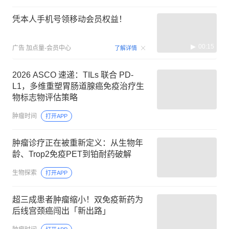
凭本人手机号领移动会员权益！
00:15
广告
加点量-会员中心
了解详情
2026 ASCO 速递：TILs 联合 PD-
L1，多维重塑胃肠道腺癌免疫治疗生
物标志物评估策略
肿瘤时间
打开APP
肿瘤诊疗正在被重新定义：从生物年
龄、Trop2免疫PET到铂耐药破解
生物探索
打开APP
超三成患者肿瘤缩小！双免疫新药为
后线宫颈癌闯出「新出路」