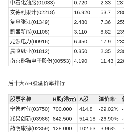
中石化油服(01033)
0.720
2.33
287.5
安德利果汁(02218)
16.920
53.7
280.1
复旦张江(01349)
2.480
7.36
255.6
凯盛新能(01108)
3.110
8.82
239.5
龙源电力(00916)
6.450
17.9
232.4
晨鸣纸业(01812)
0.850
2.35
230.5
南京熊猫电子股份(00553)
4.190
11.43
226.7
后十大AH股溢价率排行
股票名称
H股(港元)
A股
溢价率↑
偏
宁德时代(03750)
700.000
414.8
-29.02%
-6.
兆易创新(03986)
842.500
514.18
-26.90%
-6.
药明康德(02359)
128.000
102.63
-3.96%
-0.