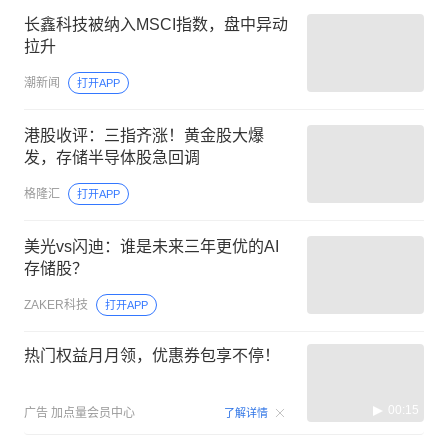
长鑫科技被纳入MSCI指数，盘中异动
拉升
潮新闻
打开APP
港股收评：三指齐涨！黄金股大爆
发，存储半导体股急回调
格隆汇
打开APP
美光vs闪迪：谁是未来三年更优的AI
存储股？
ZAKER科技
打开APP
热门权益月月领，优惠券包享不停！
00:15
广告
加点量会员中心
了解详情