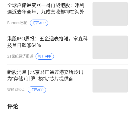
全球户储逆变器一哥再战港股：净利
逼近去年全年，九成营收却押在海外
Barrons巴伦
打开APP
港股IPO周报：五企递表抢滩，拿森科
技首日飙涨64%
21世纪经济报道
打开APP
新股消息 | 北京君正通过港交所聆讯
为“存储+计算+模拟”芯片提供商
智通财经网
打开APP
评论