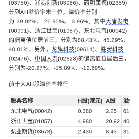
(03750)、
兆易创新
(03986)、
药明康德
(02359)
分列AH溢价率末三位，溢价率分别
为-29.02%、-26.90%、-3.96%。其中
大唐发电
(00991)、浙江世宝(01057)、东北电气(00042)
的偏离值位居前三，分别为88.43%、48.29%、
40.01%；另外，
龙旗科技
(09611)、
胜宏科技
(02476)、
中国人寿
(02628)的偏离值位居后三，
分别为-20.27%、-15.89%、-12.69%。
前十大AH股溢价率排行
股票名称
H股(港元)
A股
溢价率
东北电气(00042)
0.380
2.25
610.5
浙江世宝(01057)
4.980
20.92
403.2
弘业期货(03678)
2.430
8.43
315.6