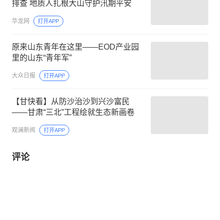
排查 地质人扎根大山守护汛期平安
华龙网
打开APP
原来山东青年在这里——EOD产业园
里的山东“青年军”
大众日报
打开APP
【甘快看】从防沙治沙到兴沙富民
——甘肃“三北”工程绘就生态新画卷
观澜新闻
打开APP
评论