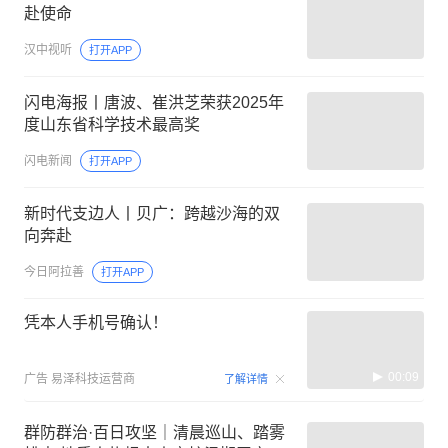
赴使命
汉中视听
打开APP
闪电海报丨唐波、崔洪芝荣获2025年
度山东省科学技术最高奖
闪电新闻
打开APP
新时代支边人丨贝广：跨越沙海的双
向奔赴
今日阿拉善
打开APP
凭本人手机号确认！
00:09
广告
易泽科技运营商
了解详情
群防群治·百日攻坚｜清晨巡山、踏雾