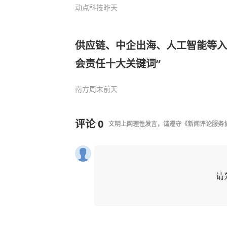
动点科技
昨天
供应链、中企出海、人工智能等入选
会责任十大关键词”
南方周末
前天
评论
0
文明上网理性发言，请遵守
《新闻评论服务
请