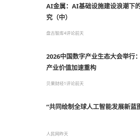
AI金属：AI基础设施建设浪潮下
究（中）
盘古智库
4评论
前天
2026中国数字产业生态大会举行
产业价值加速重构
贝果财经
1评论
前天
“共同绘制全球人工智能发展新蓝图
人民网
昨天