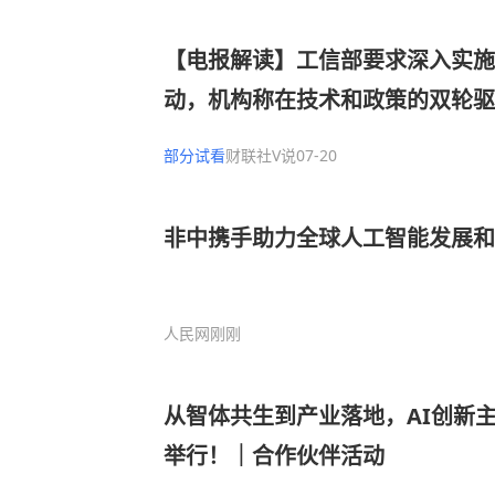
【电报解读】工信部要求深入实施
动，机构称在技术和政策的双轮驱
正从单点验证迈向全流程赋能，这
部分试看
财联社V说
07-20
数据、开发、训练的工业AI软件
非中携手助力全球人工智能发展和
人民网
刚刚
从智体共生到产业落地，AI创新
举行！｜合作伙伴活动