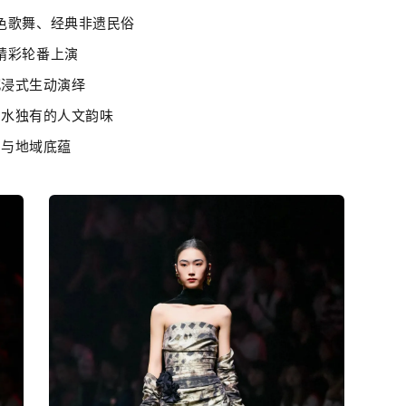
色歌舞、经典非遗民俗
精彩轮番上演
沉浸式生动演绎
山水独有的人文韵味
与地域底蕴