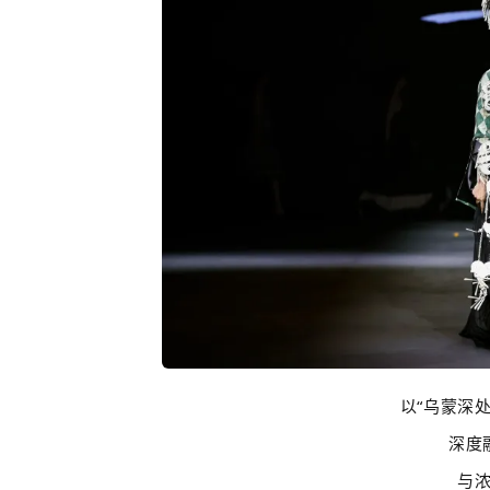
以“乌蒙深
深度
与