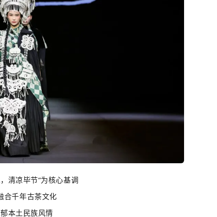
处，清凉毕节”为核心基调
融合千年古茶文化
浓郁本土民族风情