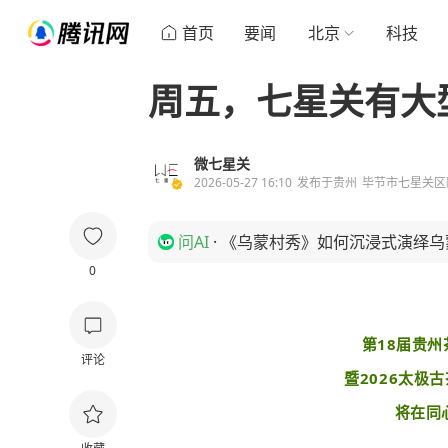
首页
要闻
北京
科技
周五，七星关有大
微七星关
2026-05-27 16:10
发布于
贵州
毕节市七星关区
问AI
·
《乌蒙村秀》如何沉浸式演绎乌
0
第18届贵
评论
暨2026太极
将在同