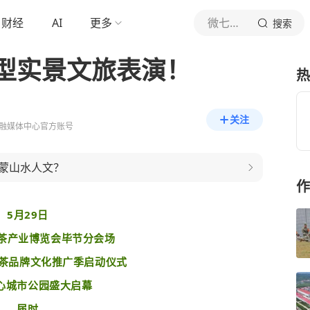
财经
AI
更多
微七星关
搜索
型实景文旅表演！
热
关注
融媒体中心官方账号
蒙山水人文？
作
5月29日
州茶产业博览会毕节分会场
古茶品牌文化推广季启动仪式
心城市公园盛大启幕
届时