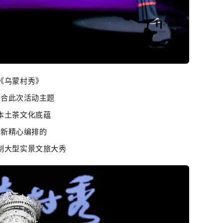
《乌蒙村秀》
结合此次活动主题
本土茶文化底蕴
全新精心编排的
制大型实景文旅大秀