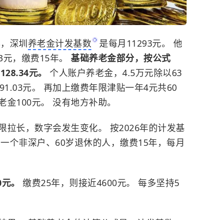
年，深圳
养老金计发基数
是每月11293元。 他
.53元，缴费15年。
基础养老金部分，按公式
1128.34元。
个人账户养老金，4.5万元除以63
91.03元。 再加上缴费年限津贴一年4元共60
老金
100元。 没有地方补助。
拉长，数字会发生变化。 按2026年的计发基
算，一个非深户、60岁退休的人，缴费15年，每月
0元。
缴费25年，则接近4600元。 每多坚持5