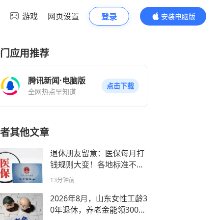
游戏
网页设置
登录
安装电脑版
内容更精彩
门应用推荐
腾讯新闻·电脑版
点击下载
全网热点早知道
者其他文章
退休朋友留意：医保每月打
钱规则大变！各地标准不一
样，别搞错了
13分钟前
2026年8月，山东女性工龄3
0年退休，养老金能领3000