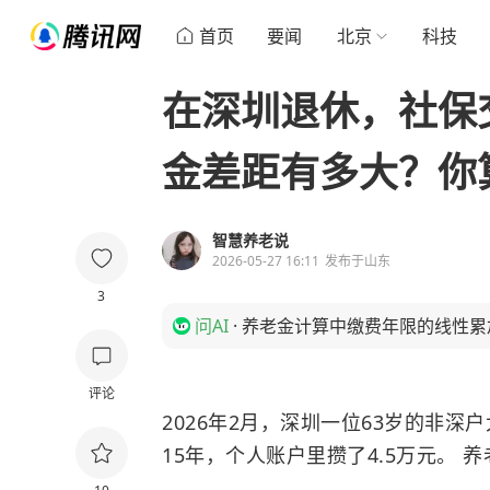
首页
要闻
北京
科技
在深圳退休，社保交
金差距有多大？你
智慧养老说
2026-05-27 16:11
发布于
山东
3
问AI
·
养老金计算中缴费年限的线性累
评论
2026年2月，深圳一位63岁的非
15年，个人账户里攒了4.5万元。
养