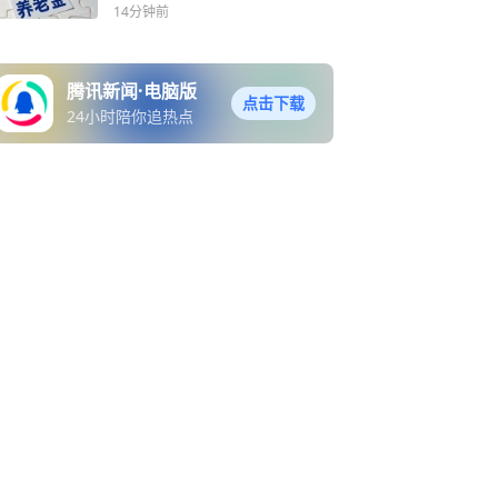
元吗？
14分钟前
腾讯新闻·电脑版
点击下载
24小时陪你追热点