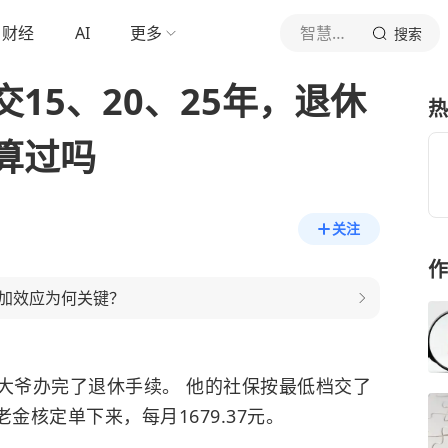
财经
AI
更多
智慧养老说
搜索
15、20、25年，退休
热
算过吗
关注
作
加效应为何关键？
深户大爷办完了退休手续。 他的社保按最低档交了
老金核定单下来，每月1679.37元。