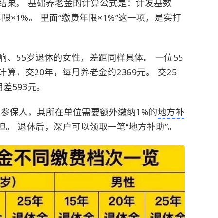
接结果。
基础养老金
的计算公式是：计发基数
限×1%。 里面“缴费年限×1%”这一项，是实打
、55岁退休的女性，差距同样具体。 一位55
算，交20年，每月养老金约2369元。 交25
差593元。
户参保人，其所在单位需要额外缴纳1%的
地方补
。 退休后，深户可以领取一笔“地方补助”。