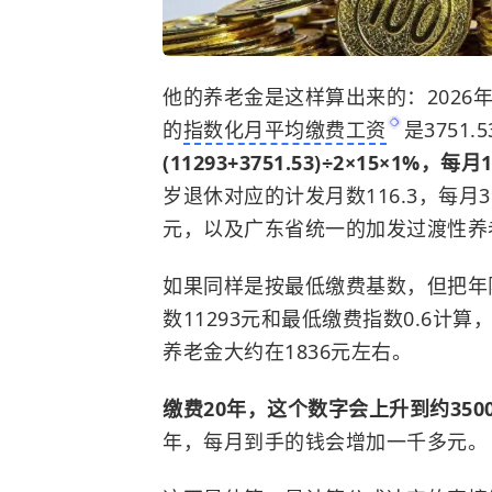
他的养老金是这样算出来的：2026
的
指数化月平均缴费工资
是3751
(11293+3751.53)÷2×15×1%，每月
岁退休对应的计发月数116.3，每月3
元，以及广东省统一的加发
过渡性养
如果同样是按最低缴费基数，但把年限
数11293元和最低缴费指数0.6计
养老金大约在1836元左右。
缴费20年，这个数字会上升到约350
年，每月到手的钱会增加一千多元。