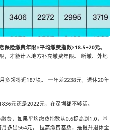
险缴费年限×平均缴费指数×18.5+20元。
限，才能计入地方补充缴费年限。 断缴、外地
多领将近187块。 一年差2238元，退休20年
836元还是2022元，在深圳都不够活。
缴费，如果平均缴费指数从0.6提高到1.0，基
，每月多出564元。 拉高缴费基数，是提升退休金