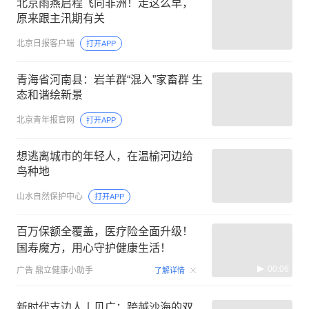
北京雨燕启程飞向非洲！走这么早，
原来跟主汛期有关
北京日报客户端
打开APP
青海省河南县：岩羊群“混入”家畜群 生
态和谐绘新景
北京青年报官网
打开APP
想逃离城市的年轻人，在温榆河边给
鸟种地
山水自然保护中心
打开APP
百万保额全覆盖，医疗险全面升级！
国寿魔方，用心守护健康生活！
00:06
广告
鼎立健康小助手
了解详情
新时代支边人丨贝广：跨越沙海的双