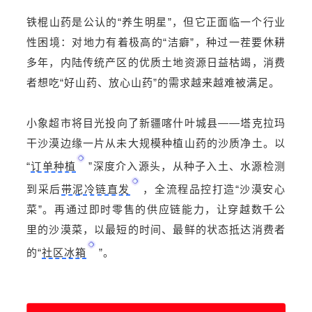
铁棍山药是公认的“养生明星”，但它正面临一个行业
性困境：对地力有着极高的“洁癖”，种过一茬要休耕
多年，内陆传统产区的优质土地资源日益枯竭，消费
者想吃“好山药、放心山药”的需求越来越难被满足。
小象超市将目光投向了新疆喀什叶城县——塔克拉玛
干沙漠边缘一片从未大规模种植山药的沙质净土。以
“
订单种植
”深度介入源头，从种子入土、水源检测
到采后
带泥冷链直发
，全流程品控打造“沙漠安心
菜”。再通过即时零售的供应链能力，让穿越数千公
里的沙漠菜，以最短的时间、最鲜的状态抵达消费者
的“
社区冰箱
”。