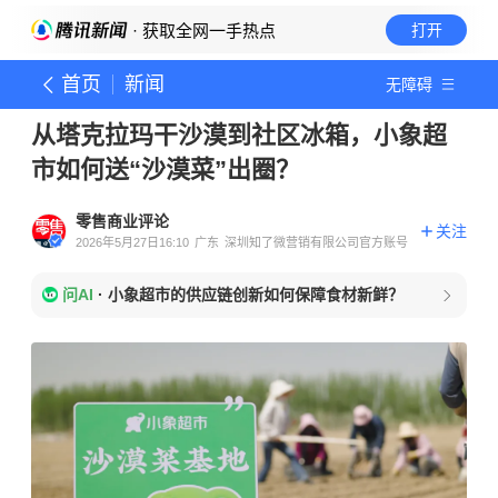
· 获取全网一手热点
打开
首页
新闻
无障碍
从塔克拉玛干沙漠到社区冰箱，小象超
市如何送“沙漠菜”出圈？
零售商业评论
关注
2026年5月27日16:10
广东
深圳知了微营销有限公司官方账号
问AI
·
小象超市的供应链创新如何保障食材新鲜？