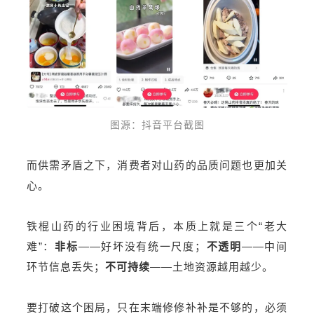
图源：抖音平台截图
而供需矛盾之下，消费者对山药的品质问题也更加关
心。
铁棍山药的行业困境背后，本质上就是三个“老大
难”：
非标
——好坏没有统一尺度；
不透明
——中间
环节信息丢失；
不可持续
——土地资源越用越少。
要打破这个困局，只在末端修修补补是不够的，必须