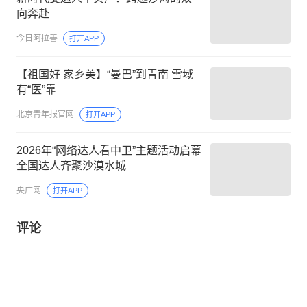
向奔赴
今日阿拉善
打开APP
【祖国好 家乡美】“曼巴”到青南 雪域
有“医”靠
北京青年报官网
打开APP
2026年“网络达人看中卫”主题活动启幕
全国达人齐聚沙漠水城
央广网
打开APP
评论