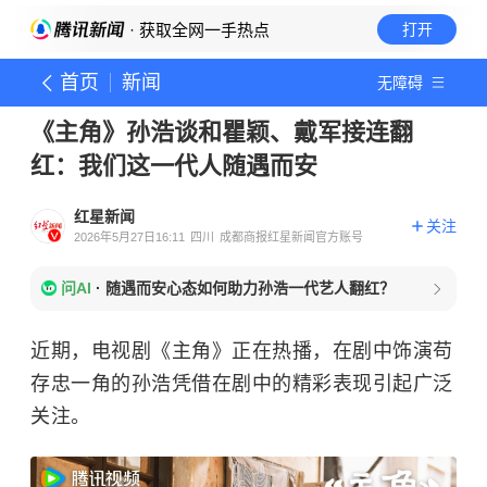
· 获取全网一手热点
打开
首页
新闻
无障碍
《主角》孙浩谈和瞿颖、戴军接连翻
红：我们这一代人随遇而安
红星新闻
关注
2026年5月27日16:11
四川
成都商报红星新闻官方账号
问AI
·
随遇而安心态如何助力孙浩一代艺人翻红？
近期，电视剧《主角》正在热播，在剧中饰演苟
存忠一角的孙浩凭借在剧中的精彩表现引起广泛
关注。