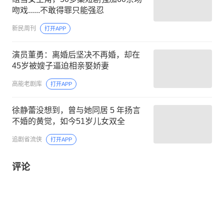
吻戏......不敢得罪只能强忍
新民周刊
打开APP
演员董勇：离婚后坚决不再婚，却在
45岁被嫂子逼迫相亲娶娇妻
高能老剧库
打开APP
徐静蕾没想到，曾与她同居 5 年扬言
不婚的黄觉，如今51岁儿女双全
追剧省流侠
打开APP
评论