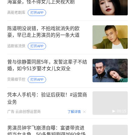
海富豪，怪不得女儿上央视大剧
高能老剧库
打开APP
陈道明没说错，不拍戏就消失的欧
豪，早已走上男演员的另一条大道
追剧省流侠
打开APP
曾与徐静蕾同居5年，发誓这辈子不结
婚，如今51岁娶才女儿女双全
荧幕细节控
打开APP
凭本人手机号：验证后获取！#运营商
业务
00:15
广告
云启创想运营商
了解详情
男演员钟宇飞崩溃自曝：富婆带资进
组当女主角，50多集短剧强加60余场