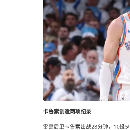
卡鲁索创造两项纪录
雷霆后卫卡鲁索出战28分钟，10投5