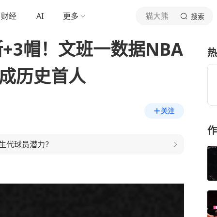
财经
AI
更多
猫大熊
搜索
断+3帽！文班一数据NBA
热
举成历史首人
关注
作
生代球员潜力？