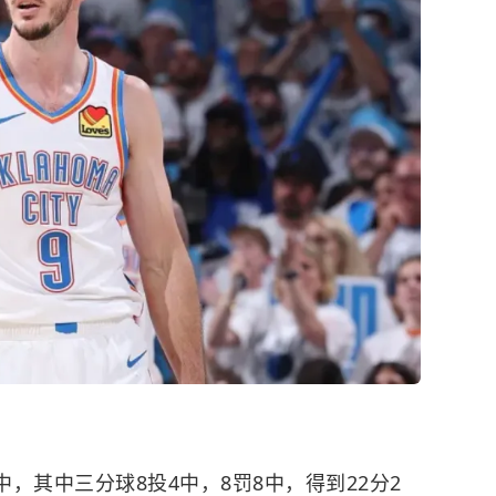
中，其中三分球8投4中，8罚8中，得到22分2