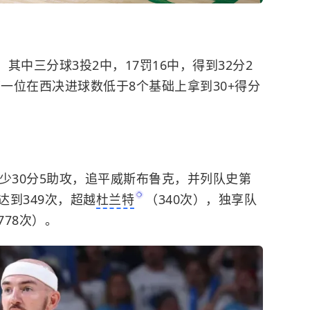
，其中三分球3投2中，17罚16中，得到32分2
一位在西决进球数低于8个基础上拿到30+得分
少30分5助攻，追平威斯布鲁克，并列队史第
到349次，超越
杜兰特
（340次），独享队
78次）。