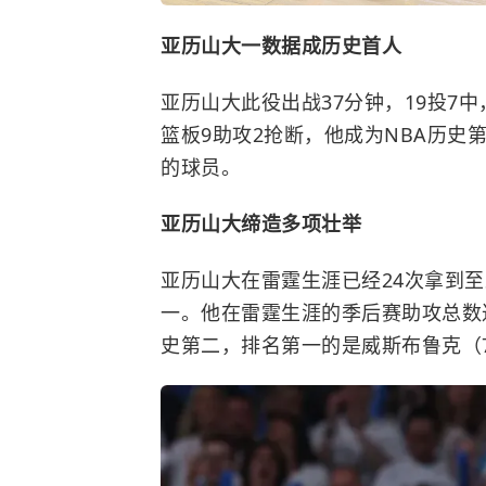
亚历山大一数据成历史首人
亚历山大此役出战37分钟，19投7中
篮板9助攻2抢断，他成为
NBA
历史第
的球员。
亚历山大缔造多项壮举
亚历山大在雷霆生涯已经24次拿到至
一。他在雷霆生涯的季后赛助攻总数达
史第二，排名第一的是威斯布鲁克（7