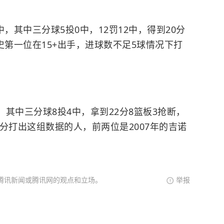
中，其中三分球5投0中，12罚12中，得到20分
史第一位在15+出手，进球数不足5球情况下打
，其中三分球8投4中，拿到22分8篮板3抢断，
分打出这组数据的人，前两位是2007年的吉诺
腾讯新闻或腾讯网的观点和立场。
举报