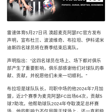
雷速体育5月27日讯 澳超麦克阿瑟FC官方发布
声明，宣布杜兰、波波维奇、布拉坦、伊科诺米
迪斯四名球员将在赛季结束后离队。
声明指出：“这四名球员在场上、场下都对俱乐
部产生了重要影响，俱乐部感谢他们对球队的奉
献、贡献，并祝愿他们未来一切顺利。”
布拉坦是球队队长，司职中场的他2024年7月加
盟，近2个赛季为麦克阿瑟FC出场64次，贡献5
球7助攻。他帮助球队2024年夺取澳足总杯
赛
场
，他的影响力不仅局限于球场上，还一直积极