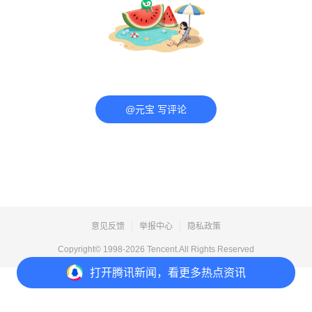
@元宝 写评论
意见反馈
举报中心
隐私政策
Copyright© 1998-
2026
Tencent.All Rights Reserved
打开
腾讯新闻，看更多热点资讯