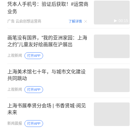
凭本人手机号：验证后获取！#运营商
业务
00:15
广告
云启创想运营商
了解详情
画笔没有国界，“我的亚洲家园：上海
之约”儿童友好绘画展在沪展出
上观新闻
打开APP
上海美术馆七十年，与城市文化建设
共同跳动
上观新闻
打开APP
上海书展奉贤分会场 | 书香贤城·阅见
未来
新闻晨报
打开APP