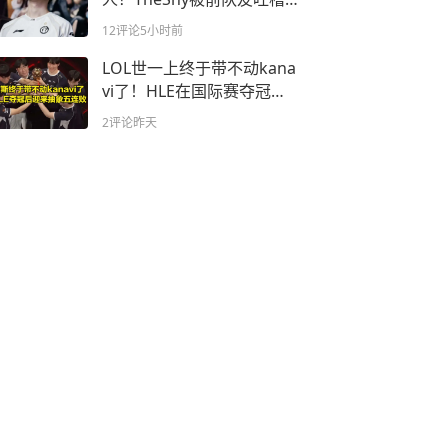
武器不如Bin
12评论
5小时前
LOL世一上终于带不动kana
vi了！HLE在国际赛夺冠
后，迎来抽象五连败
2评论
昨天