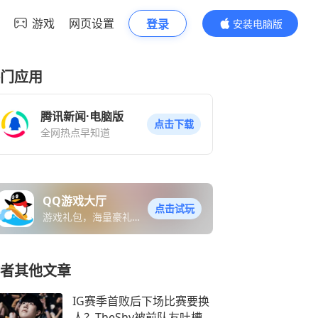
游戏
网页设置
登录
安装电脑版
内容更精彩
门应用
腾讯新闻·电脑版
点击下载
全网热点早知道
QQ游戏大厅
点击试玩
游戏礼包，海量豪礼免
费送
者其他文章
IG赛季首败后下场比赛要换
人？TheShy被前队友吐槽