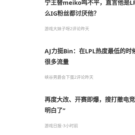
宁王替meiko鸣不平，直言他是L
么IG粉丝都讨厌他？
游戏大妹子呀
2评论
昨天
AJ力挺Bin：在LPL热度最低的
很多流量
峡谷男爵会下蛋
2评论
昨天
再度大改、开赛即爆，搜打撤电竞
明白了”
游戏日报
-3小时前