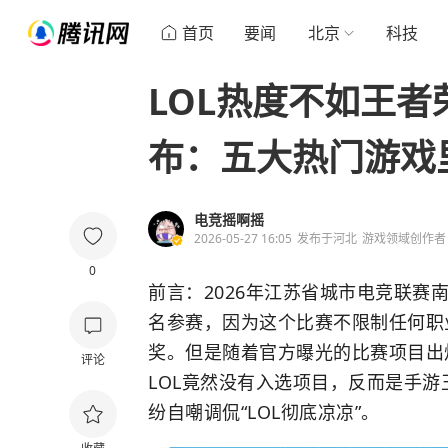
首页
要闻
北京
科技
LOL热度不如王
布：五大热门游戏里
电竞摇啊摇
2026-05-27 16:05
发布于
河北
游戏领域创作者
0
前言：2026年江苏省城市电竞联
名参赛，因为这个比赛不限制任何职
奖。但是随着官方曝光的比赛项目出
评论
LOL
竟然没有入选项目，反而是手游
纷自嘲调侃“LOL彻底凉凉”。