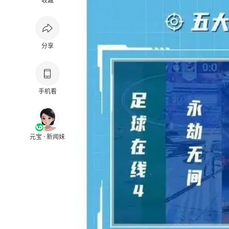
收藏
分享
手机看
元宝 · 新闻妹