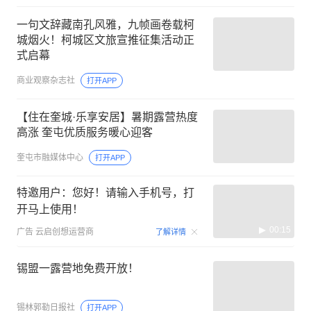
一句文辞藏南孔风雅，九帧画卷载柯
城烟火！柯城区文旅宣推征集活动正
式启幕
商业观察杂志社
打开APP
【住在奎城·乐享安居】暑期露营热度
高涨 奎屯优质服务暖心迎客
奎屯市融媒体中心
打开APP
特邀用户：您好！请输入手机号，打
开马上使用！
00:15
广告
云启创想运营商
了解详情
锡盟一露营地免费开放！
锡林郭勒日报社
打开APP