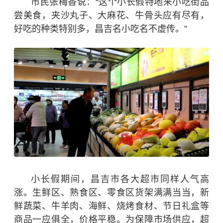
市民张梅香说：“
这个小长假
特地来小吃街品
尝美食，夹沙丸子、大麻花、牛骨头应有尽有，
好吃的种类特别多，
昌吉名小吃名不虚传。
”
小长假期间，昌吉市各大超市同样人气高
涨。生鲜区、熟食区、零食区货架满满当当，新
鲜蔬菜、牛羊肉、海鲜、烧烤食材、节日礼盒等
商品一应俱全，价格平稳。为保障市场供应，超