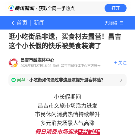
· 获取全网一手热点
打开
首页
新闻
无障碍
逛小吃街品非遗，买食材去露营！昌吉
这个小长假的快乐被美食装满了
昌吉市融媒体中心
关注
2026年5月27日16:02
新疆
昌吉市融媒体中心官方账号
问AI
·
小吃街如何通过非遗展演提升游客体验？
小长假期间
昌吉市文旅市场活力迸发
市民休闲消费热情持续攀升
多元消费场景人气高涨
假日消费市场迎来
“开门红”