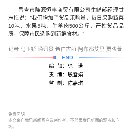
昌吉市隆源恒丰商贸有限公司生鲜部经理甘
志梅说：“
我们增加了货品采购量，每日采购蔬菜
10吨、水果5吨、牛羊肉500公斤，严控货品品
质，保障市民选购到新鲜食材。
”
记者 马玉娇 通讯员 希仁古丽·阿布都艾里 贾晓萱
END
编 辑：徐 诺
责 编：
殷雪娟
监
制：
陈嘉琪
免责声明
本文来自腾讯新闻客户端创作者，不代表腾讯新闻的观点和立
场。