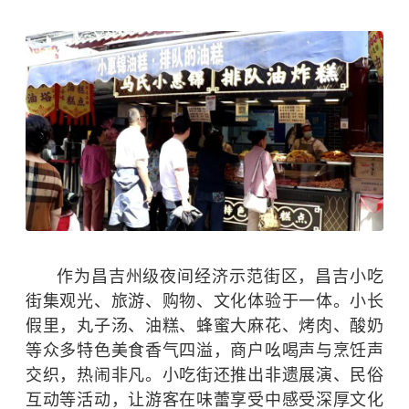
作为昌吉州级夜间经济示范街区，昌吉小吃
街集观光、旅游、购物、文化体验于一体。小长
假里，丸子汤、油糕、蜂蜜大麻花、烤肉、酸奶
等众多特色美食香气四溢，商户吆喝声与烹饪声
交织，热闹非凡。小吃街还推出非遗展演、民俗
互动等活动，让游客在味蕾享受中感受深厚文化