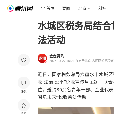
首页
要闻
北京
科技
水城区税务局结合
法活动
金台资讯
2026-05-27 16:04
发布于
北京
人民网资讯精选
0
近日，国家税务总局六盘水市水城区税
收·法治·公平”税收宣传月主题，联
位，邀请30余名青年干部、企业代表
评论
阅见未来”税收普法活动。