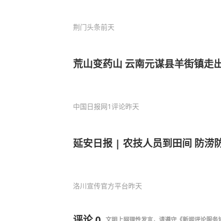
荆门头条
前天
荒山变药山 云南元谋县羊街镇走
中国日报网
1评论
昨天
延安日报 | 农技人员到田间 防涝
洛川宣传官方平台
昨天
评论
0
文明上网理性发言，请遵守
《新闻评论服务