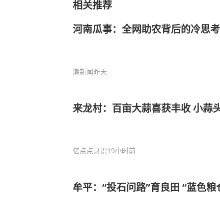
相关推荐
河南瓜事：全网助农背后的冷思考
潮新闻
昨天
来龙村：百亩大蒜喜获丰收 小蒜
亿点点财识
19小时前
牟平：“投石问路”育良田 “蓝色粮