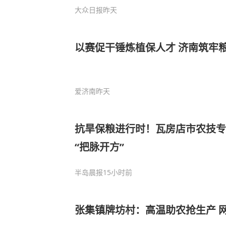
大众日报
昨天
以赛促干锤炼植保人才 济南筑牢
爱济南
昨天
抗旱保粮进行时！瓦房店市农技专
“把脉开方”
半岛晨报
15小时前
张集镇牌坊村：高温助农抢生产 