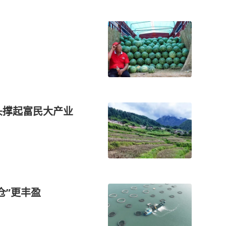
头撑起富民大产业
仓”更丰盈