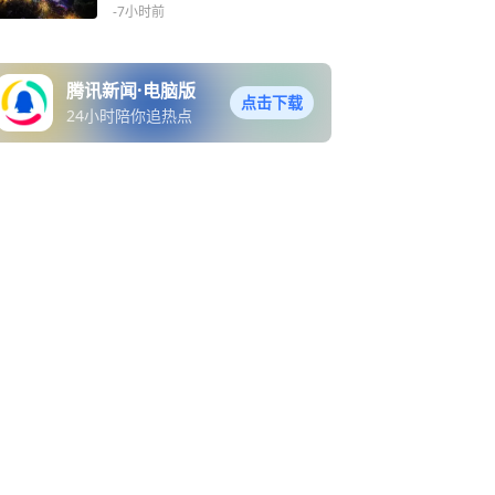
旅盛宴
-7小时前
腾讯新闻·电脑版
点击下载
24小时陪你追热点