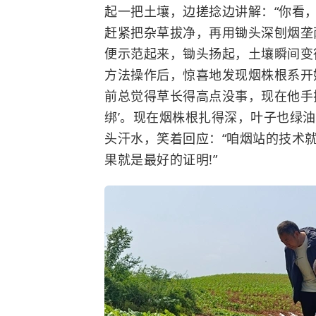
起一把土壤，边搓捻边讲解：“你看
赶紧把杂草拔净，再用锄头深刨烟垄
便示范起来，锄头扬起，土壤瞬间变
方法操作后，惊喜地发现烟株根系开始
前总觉得草长得高点没事，现在他手
绑’。现在烟株根扎得深，叶子也绿油
头汗水，笑着回应：“咱烟站的技术就
果就是最好的证明!”