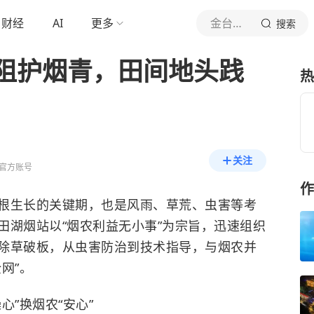
财经
AI
更多
金台资讯
搜索
阻护烟青，田间地头践
热
关注
官方账号
作
根生长的关键期，也是风雨、草荒、虫害等考
田湖烟站以“烟农利益无小事”为宗旨，迅速组织
除草破板，从虫害防治到技术指导，与烟农并
网”。
”换烟农“安心”