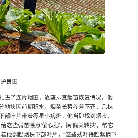
源护良田
扎进了连片烟田，逐垄排查烟苗恢复情况。他
分地块因前期积水，烟苗长势参差不齐，几株
下部叶片带着零星小病斑。他当即找到烟农，
给这些弱苗喂点‘偏心肥’，搞‘偏关转扶’，帮它
说着他翻起烟株下部叶片，“这些残叶得赶紧摘下