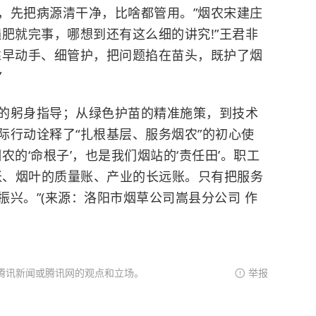
，先把病源清干净，比啥都管用。”烟农宋建庄
肥就完事，哪想到还有这么细的讲究!”王君非
靠早动手、细管护，把问题掐在苗头，既护了烟
”
的躬身指导；从绿色护苗的精准施策，到技术
际行动诠释了“扎根基层、服务烟农”的初心使
农的‘命根子’，也是我们烟站的‘责任田’。职工
益账、烟叶的质量账、产业的长远账。只有把服务
兴。”(来源：洛阳市烟草公司嵩县分公司 作
腾讯新闻或腾讯网的观点和立场。
举报