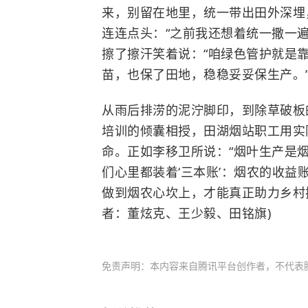
来，别留在地里，统一带出田外深埋
连连点头：“之前我还想着统一撒一遍
擦了擦汗笑着说：“咱绿色管护就是
苗，也保了田地，稳稳妥妥保生产。
从雨后排涝的泥泞脚印，到除草破板
培训的倾囊相授，田湖烟站职工用实
命。正如李移卫所说：“烟叶生产是烟
们心里都装着‘三本账’：烟农的收
做到烟农心坎上，才能真正助力乡村振
者：董炫克、王少毅、田铭旗)
免责声明：本内容来自腾讯平台创作者，不代表