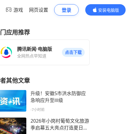
游戏
网页设置
登录
安装电脑版
内容更精彩
门应用推荐
腾讯新闻·电脑版
点击下载
全网热点早知道
者其他文章
升级！安徽5市洪水防御应
急响应升至Ⅲ级
-7小时前
2026年小岗村葡萄文化旅游
季启幕五大亮点打造夏日文