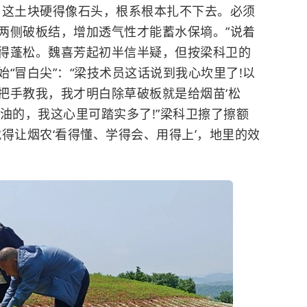
，这土块硬得像石头，根系根本扎不下去。必须
两侧破板结，增加透气性才能蓄水保墒。”说着
得蓬松。魏喜芳起初半信半疑，但按梁科卫的
“冒白尖”：“梁技术员这话说到我心坎里了!以
把手教我，我才明白除草破板就是给烟苗‘松
油的，我这心里可踏实多了!”梁科卫擦了擦额
得让烟农‘看得懂、学得会、用得上’，地里的效