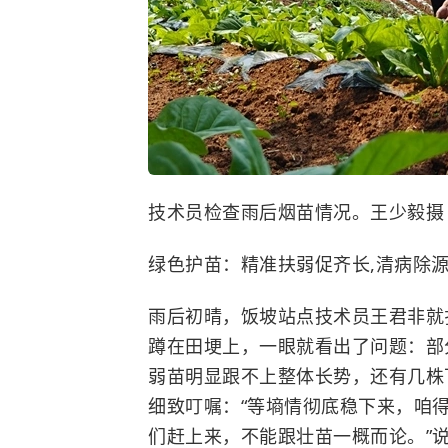
技术员检查雨后烟苗情况。王少毅摄
绿色护苗：精准扶弱促齐长,清病除
雨后初晴，饭坡站点技术员王君非就
蹲在田埂上，一眼就看出了问题：部
弱苗明显跟不上整体长势，还有几株
细致叮嘱：“等墒情彻底稳下来，咱得
们赶上来，不能跟壮苗一概而论。”