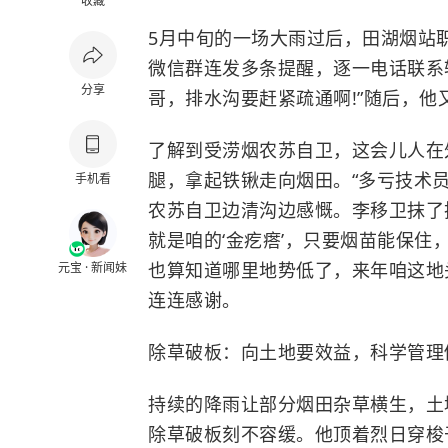
收藏
5月中旬的一场大雨过后，田湖烟站
微信群连发多条提醒，逐一电话联系辖
分享
哥，排水沟要赶紧疏通啊!”随后，
了解到受涝烟农苏自卫，这会儿人在
腿，拿起铁锹走向烟田。“多亏技术
手机看
农苏自卫边清沟边感慨。李移卫抹了
就是咱的‘金疙瘩’，只要烟苗能保住
也算知道哪里地势低了，来年咱这地
元宝 · 新闻妹
连连感谢。
除草破板：向土地要效益，科学管理
持续的降雨让部分烟田杂草横生，土
除草破板刻不容缓。他顶着烈日穿梭