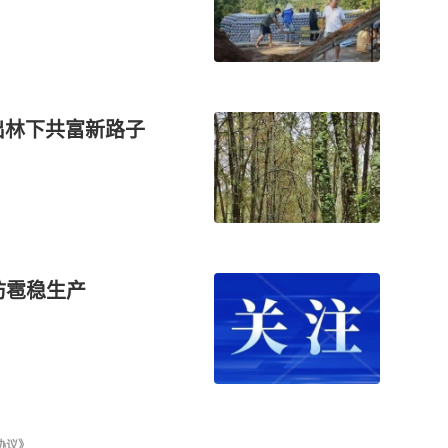
出林下共富新路子
防雹稳生产
协议》