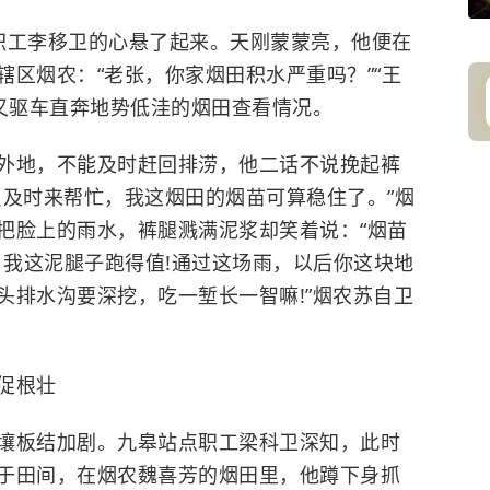
职工李移卫的心悬了起来。天刚蒙蒙亮，他便在
区烟农：“老张，你家烟田积水严重吗？”“王
他又驱车直奔地势低洼的烟田查看情况。
外地，不能及时赶回排涝，他二话不说挽起裤
员及时来帮忙，我这烟田的烟苗可算稳住了。”烟
把脸上的雨水，裤腿溅满泥浆却笑着说：“烟苗
，我这泥腿子跑得值!通过这场雨，以后你这块地
头排水沟要深挖，吃一堑长一智嘛!”烟农苏自卫
促根壮
壤板结加剧。九皋站点职工梁科卫深知，此时
于田间，在烟农魏喜芳的烟田里，他蹲下身抓