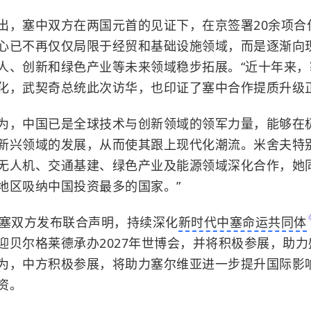
塞中双方在两国元首的见证下，在京签署20余项合
心已不再仅仅局限于经贸和基础设施领域，而是逐渐向
人、创新和绿色产业等未来领域稳步拓展。“近十年来，
化，武契奇总统此次访华，也印证了塞中合作提质升级正
，中国已是全球技术与创新领域的领军力量，能够在
新兴领域的发展，从而使其跟上现代化潮流。米舍夫特
无人机、交通基建、绿色产业及能源领域深化合作，她同
地区吸纳中国投资最多的国家。”
塞双方发布联合声明，持续深化
新时代中塞命运共同体
迎贝尔格莱德承办2027年世博会，并将积极参展，助
为，中方积极参展，将助力塞尔维亚进一步提升国际影
资。