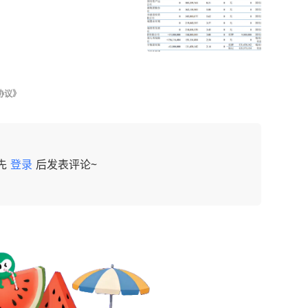
协议》
先
登录
后发表评论~