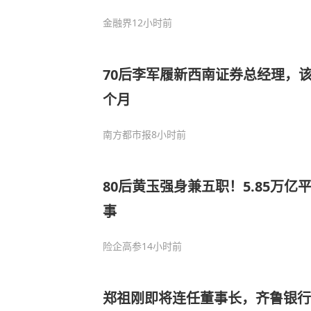
金融界
12小时前
70后李军履新西南证券总经理，
个月
南方都市报
8小时前
80后黄玉强身兼五职！5.85万
事
险企高参
14小时前
郑祖刚即将连任董事长，齐鲁银行