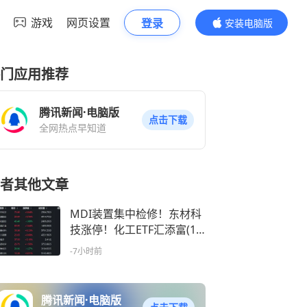
游戏
网页设置
登录
安装电脑版
内容更精彩
门应用推荐
腾讯新闻·电脑版
点击下载
全网热点早知道
者其他文章
MDI装置集中检修！东材科
技涨停！化工ETF汇添富(15
9093)涨超1%冲击四连阳！
-7小时前
供给侧“反内卷”政策深化，
化工供需逆转可期
腾讯新闻·电脑版