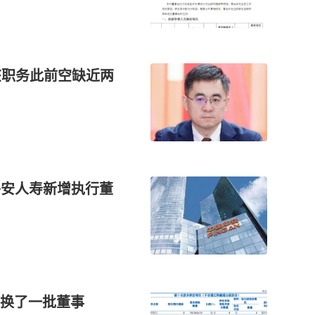
该职务此前空缺近两
亿平安人寿新增执行董
换了一批董事