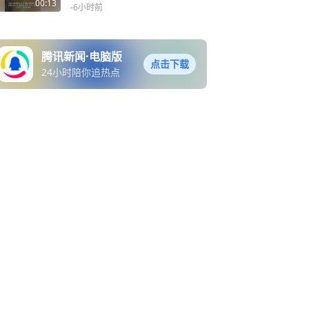
少市民前来就诊，还有患者
00:13
-6小时前
家属热情推荐医生
腾讯新闻·电脑版
点击下载
24小时陪你追热点