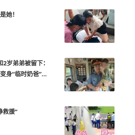
是她！
和2岁弟弟被留下：
变身“临时奶爸”，
静救援”