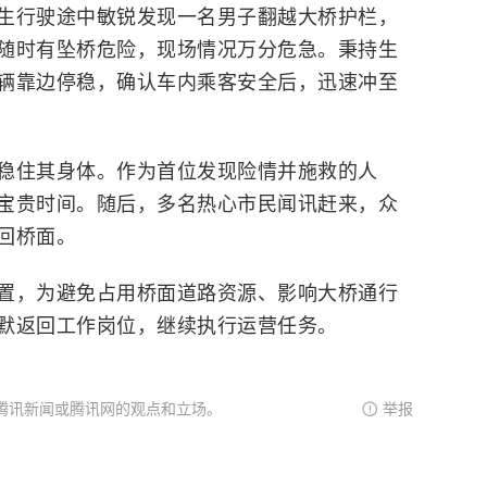
生行驶途中敏锐发现一名男子翻越大桥护栏，
随时有坠桥危险，现场情况万分危急。秉持生
辆靠边停稳，确认车内乘客安全后，迅速冲至
稳住其身体。作为首位发现险情并施救的人
宝贵时间。随后，多名热心市民闻讯赶来，众
回桥面。
置，为避免占用桥面道路资源、影响大桥通行
默返回工作岗位，继续执行运营任务。
腾讯新闻或腾讯网的观点和立场。
举报