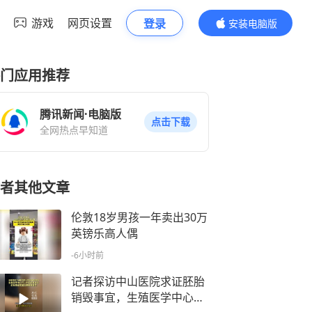
游戏
网页设置
登录
安装电脑版
内容更精彩
门应用推荐
腾讯新闻·电脑版
点击下载
全网热点早知道
者其他文章
伦敦18岁男孩一年卖出30万
英镑乐高人偶
-6小时前
记者探访中山医院求证胚胎
销毁事宜，生殖医学中心不