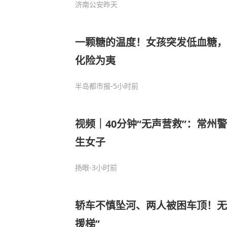
济南公安
昨天
一颗糖的温度！女孩突发低血糖，
化险为夷
半岛都市报
-5小时前
视频｜40分钟“无声营救”：常州
生女子
扬眼
-3小时前
轿车不慎坠河、两人被困车顶！无
援梯”