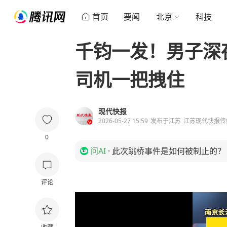
首页
要闻
北京
科技
千钧一发！男子深
司机一把拽住
现代快报
2026-05-27 15:59
发布于
江苏
江苏现代快报传
0
问AI
·
此次跳桥事件是如何被制止的？
评论