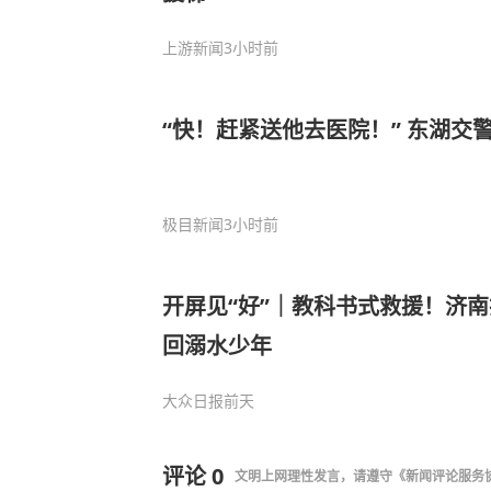
上游新闻
3小时前
“快！赶紧送他去医院！” 东湖交
极目新闻
3小时前
开屏见“好”｜教科书式救援！济
回溺水少年
大众日报
前天
评论
0
文明上网理性发言，请遵守
《新闻评论服务