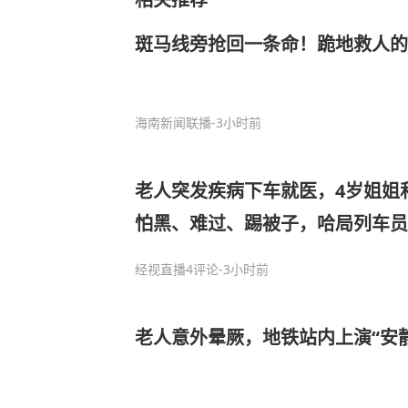
斑马线旁抢回一条命！跪地救人的
海南新闻联播
-3小时前
老人突发疾病下车就医，4岁姐姐
怕黑、难过、踢被子，哈局列车员
这一夜守护太好哭……
经视直播
4评论
-3小时前
老人意外晕厥，地铁站内上演“安