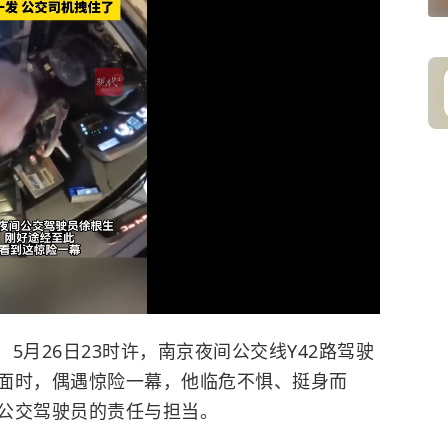
）5月26日23时许，南京夜间公交线Y42路驾驶
面时，偶遇惊险一幕，他临危不惧、挺身而
公交驾驶员的责任与担当。