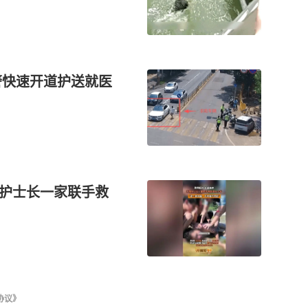
警快速开道护送就医
南护士长一家联手救
协议》