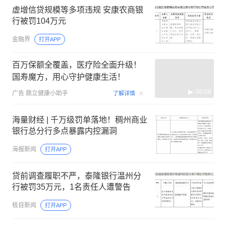
虚增信贷规模等多项违规 安康农商银
行被罚104万元
金融界
打开APP
百万保额全覆盖，医疗险全面升级！
国寿魔方，用心守护健康生活！
00:06
广告
鼎立健康小助手
了解详情
海量财经 | 千万级罚单落地！稠州商业
银行总分行多点暴露内控漏洞
海报新闻
打开APP
贷前调查履职不严，泰隆银行温州分
行被罚35万元，1名责任人遭警告
极目新闻
打开APP