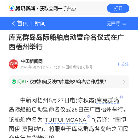
· 获取全网一手热点
打开
首页
新闻
无障碍
库克群岛岛际船舶启动暨命名仪式在广
西梧州举行
中国新闻网
关注
2026年5月27日15:56
北京
中国新闻网官方账号
问AI
·
仪式如何反映中库建交29年的合作成果？
中新网梧州5月27日电(陈秋霞)
库克群岛
岛际船舶启动暨命名仪式26日在广西梧州举行。
该船舶命名为“
TUITUI MOANA
”(音译：“图伊
图伊·莫阿纳”)，将服务于库克群岛各岛屿之间民