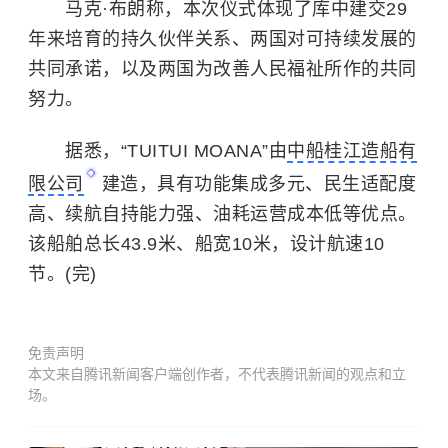
马克·布朗称，本次仪式体现了库中建交29
年来培育的持久伙伴关系、两国对可持续发展的
共同承诺，以及两国为改善人民福祉所作的共同
努力。
据悉，“TUITUI MOANA”由
中船桂江造船有
限公司
建造，具有功能集成多元、民生适配度
高、续航自持能力强、油耗运营成本低等优点。
该船舶总长43.9米、船宽10米，设计航速10
节。(完)
免责声明
本文来自腾讯新闻客户端创作者，不代表腾讯新闻的观点和立
场。