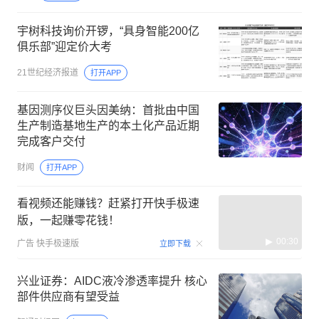
宇树科技询价开锣，“具身智能200亿
俱乐部”迎定价大考
21世纪经济报道
打开APP
基因测序仪巨头因美纳：首批由中国
生产制造基地生产的本土化产品近期
完成客户交付
财闻
打开APP
看视频还能赚钱？赶紧打开快手极速
版，一起赚零花钱！
00:30
广告
快手极速版
立即下载
兴业证券：AIDC液冷渗透率提升 核心
部件供应商有望受益