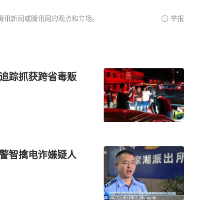
腾讯新闻或腾讯网的观点和立场。
举报
线追踪抓获跨省毒贩
民警智擒电诈嫌疑人