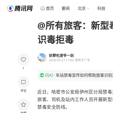
首页
要闻
北京
科技
@所有旅客：新型
识毒拒毒
妖孽吃道爷一剑
2026-05-27 11:00
发布于
广东
1
问AI
·
车站禁毒宣传如何帮助旅客识别
评论
近日，哈密市公安局伊州区分局禁毒
旅客、司机及站内工作人员开展新型
禁毒安全防线。