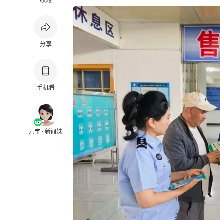
收藏
分享
手机看
元宝 · 新闻妹