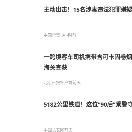
主动出击！15名涉毒违法犯罪嫌
中国禁毒
-3小时前
一跨境客车司机携带含可卡因卷烟
海关查获
北京日报客户端
前天
5182公里铁道！这位“90后”乘
中国长安网
前天