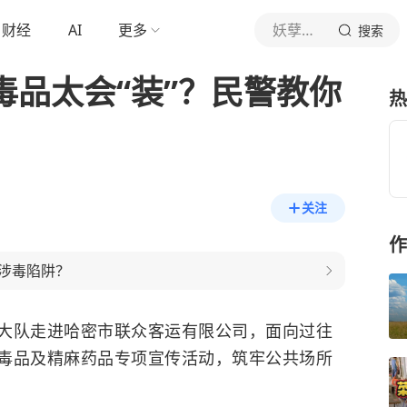
财经
AI
更多
妖孽吃道爷一剑
搜索
毒品太会“装”？民警教你
热
关注
作
涉毒陷阱？
大队走进哈密市联众客运有限公司，面向过往
毒品及精麻药品专项宣传活动，筑牢公共场所