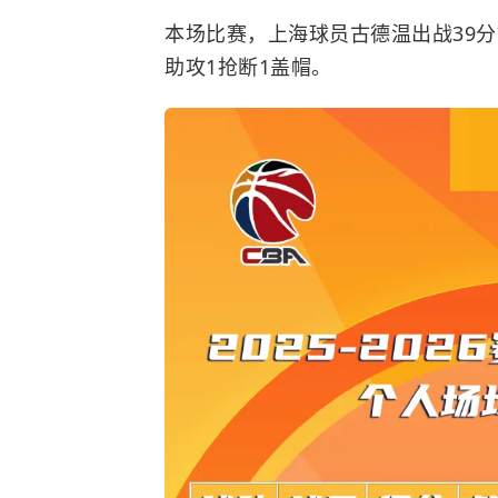
本场比赛，上海球员古德温出战39分钟
助攻1抢断1盖帽。