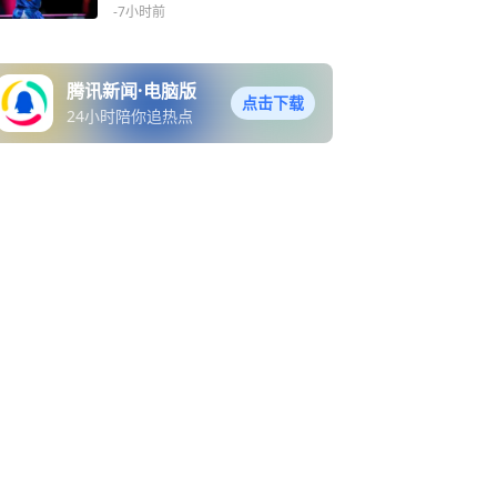
成功卫冕
-7小时前
腾讯新闻·电脑版
点击下载
24小时陪你追热点