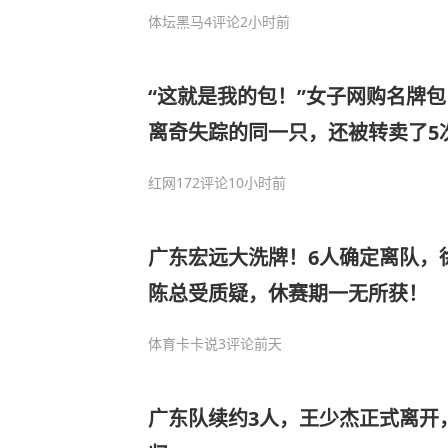
体坛黑马
4评论
2小时前
“这就是我的包！”女子网购名牌
离奇失踪的同一只，还被转卖了5
再回到上海
红网
172评论
10小时前
广东宏远大洗牌！6人确定离队，
陈总受质疑，休赛期一无所获！
体育卡卡说
3评论
前天
广东队续约3人，王少杰正式离开，