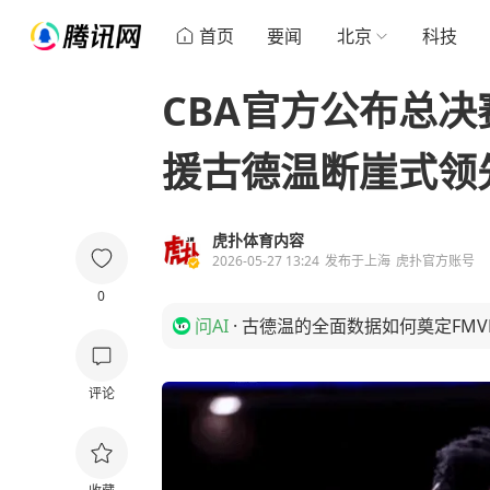
首页
要闻
北京
科技
CBA官方公布总决
援古德温断崖式领
虎扑体育内容
2026-05-27 13:24
发布于
上海
虎扑官方账号
0
问AI
·
古德温的全面数据如何奠定FMV
评论