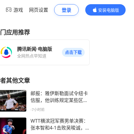
游戏
网页设置
登录
安装电脑版
内容更精彩
门应用推荐
腾讯新闻·电脑版
点击下载
全网热点早知道
者其他文章
邮报：雅伊斯勒面试令纽卡
信服，他训练规定某些区域
禁回传
-7小时前
WTT横滨冠军赛男单决赛：
张本智和4-1击败吴晙诚，