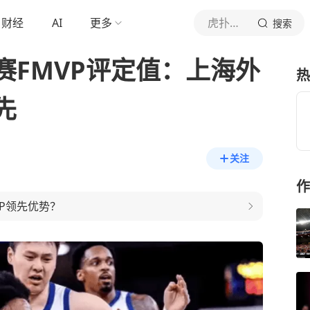
财经
AI
更多
虎扑体育内容
搜索
赛FMVP评定值：上海外
热
先
关注
作
P领先优势？