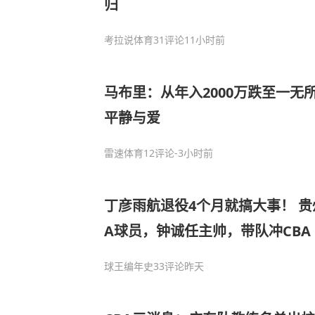
归
考拉说体育
31评论
11小时前
马布里：从年入2000万跌至一无
平静与爱
雷速体育
12评论
-3小时前
丁彦雨航退役4个月就搞大事！ 贵州
A球员，钟诚任主帅，带队冲CBA
球王编年史
33评论
昨天