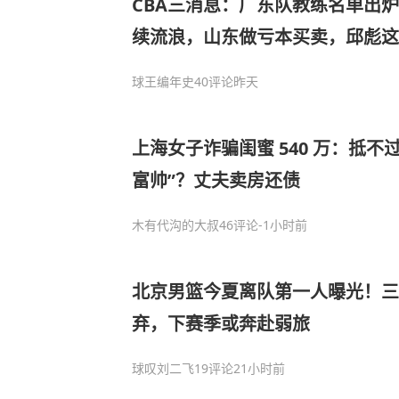
CBA三消息：广东队教练名单出
续流浪，山东做亏本买卖，邱彪这
球王编年史
40评论
昨天
上海女子诈骗闺蜜 540 万：抵不
富帅”？丈夫卖房还债
木有代沟的大叔
46评论
-1小时前
北京男篮今夏离队第一人曝光！
弃，下赛季或奔赴弱旅
球叹刘二飞
19评论
21小时前