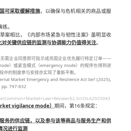
国可采取缓解措施
，以确保与危机相关的商品或服
演练。
I）”草案相比，《内部市场紧急与韧性法案》虽明显收
化对关键供应链的监测与协调能力仍值得关注
。
会无需企业同意即可指示成员国企业优先履行特定订单——
mode）或紧急模式（emergency mode）的程序也得到进
段中的制度参与安排亦实现了重新平衡。
ternal Market Emergency and Resilience Act be? (2025),
 pp. 797-832
rticle/Common+Market+Law+Review/62.3/COLA2025043
rket vigilance mode）
期间，第16条规定：
服务的供应链，以及参与该等商品与服务生产和供
情况进行监测