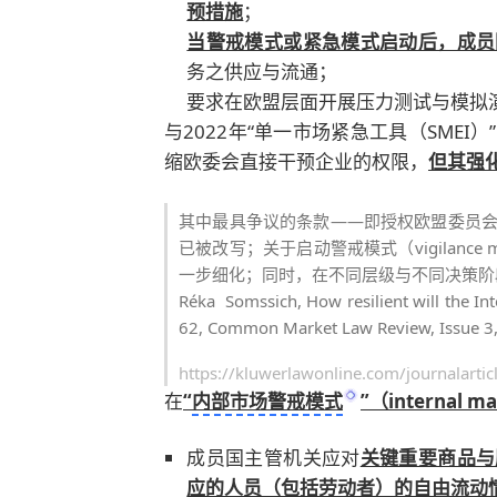
预措施
；
当警戒模式或紧急模式启动后，成员
务之供应与流通；
要求在欧盟层面开展压力测试与模拟
与2022年“单一市场紧急工具（SME
缩欧委会直接干预企业的权限，
但其强
其中最具争议的条款——即授权欧盟委员
已被改写；关于启动警戒模式（vigilance 
一步细化；同时，在不同层级与不同决策阶
Réka Somssich, How resilient will the In
62, Common Market Law Review, Issue 3,
https://kluwerlawonline.com/journala
在
“
内部市场警戒模式
”（internal ma
成员国主管机关应对
关键重要商品与
应的人员（包括劳动者）的自由流动