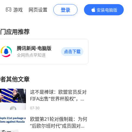
游戏
网页设置
登录
安装电脑版
内容更精彩
门应用推荐
腾讯新闻·电脑版
点击下载
全网热点早知道
者其他文章
这不是棒球：欧盟官员反对
FIFA出售“世界杯股权”，或
启动竞争法审查
07-30
欧盟第21轮对俄制裁：为何
“后欧尔班时代”成员国对俄