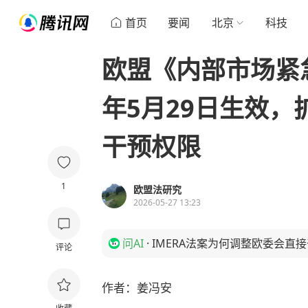
首页
要闻
北京
科技
欧盟《内部市场紧急
年5月29日生效
干预权限
1
欧盟法研究
2026-05-27 13:23
问AI
·
IMERA法案为何调整欧委会直
评论
作者：姜冯安