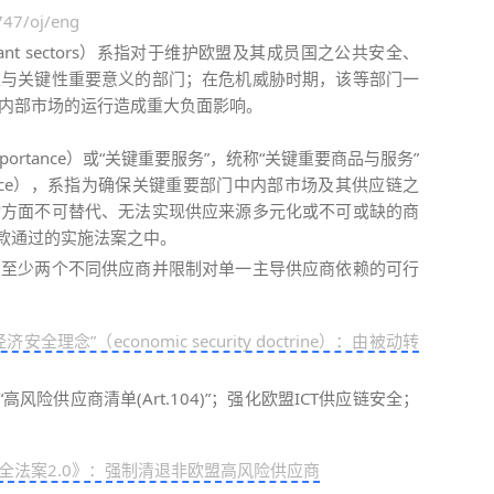
2747/oj/eng
 important sectors）系指对于维护欧盟及其成员国之公共安全、
性与关键性重要意义的部门；在危机威胁时期，该等部门一
内部市场的运行造成重大负面影响。
al importance）或“关键重要服务”，统称“关键重要商品与服务”
cal importance），系指为确保关键重要部门中内部市场及其供应链之
动方面不可替代、无法实现供应来源多元化或不可或缺的商
1款通过的实施法案之中。
自至少两个不同供应商并限制对单一主导供应商依赖的可行
安全理念”（economic security doctrine）：由被动转
及“高风险供应商清单(Art.104)”；强化欧盟ICT供应链安全；
全法案2.0》：强制清退非欧盟高风险供应商