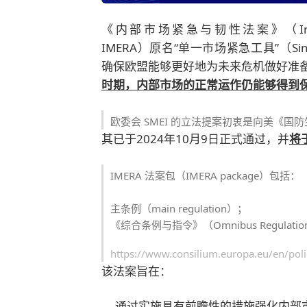
《内部市场紧急与韧性法案》（Internal Mar
IMERA）原名“单一市场紧急工具”（Single M
确保欧盟能够更好地为未来危机做好准
时期，内部市场的正常运作仍能够得到
欧委会 SMEI 的立法提案初衷是向美《
其已于2024年10月9日正式通过，并
将
IMERA 法案包（IMERA package）包括：
主条例（main regulation）；
《综合条例与指令》（Omnibus Regulation a
https://www.consilium.europa.eu/en/poli
该法案旨在：
通过实施具有前瞻性的措施强化内部