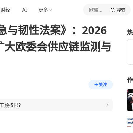
财经
AI
更多
欧盟法研究
搜索
与韧性法案》：2026
热
，扩大欧委会供应链监测与
作
关注
接干预权限？