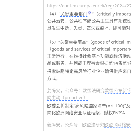
https://eur-lex.europa.eu/eli/reg/2024/
（4）“
关键重要部门
”（critically
公共治安、公共秩序或公共卫生具有系统
旦发生中断、失灵、丧失或毁坏，即可能对
（5）“关键重要商品”（goods of critic
（goods and services of criti
正常运行，在维持社会基本功能或经济活
品或服务，并列载于理事会根据第14条第
探索鼓励特定高风险行业企业确保供应来
方式。
姜冯安，公众号：欧盟法研究
欧盟公布新“经济
向主动（proactive）
欧委会将制定“高风险国家清单(Art.100)”
简化欧洲网络安全认证框架；赋权ENISA
姜冯安，公众号：欧盟法研究
欧盟《网络安