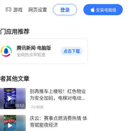
游戏
网页设置
登录
安装电脑版
内容更精彩
门应用推荐
腾讯新闻·电脑版
点击下载
全网热点早知道
者其他文章
别再推车上楼啦！红色物业
为安全加码，电梯对电动车
说“不”
00:52
-7小时前
庆云：赛事点燃消费热情 体
育赋能夜经济