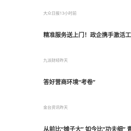
大众日报
13小时前
精准服务送上门！政企携手激活工
九派财经
昨天
答好营商环境“考卷”
金台资讯
昨天
从前比“摊子大” 如今比“功夫细”