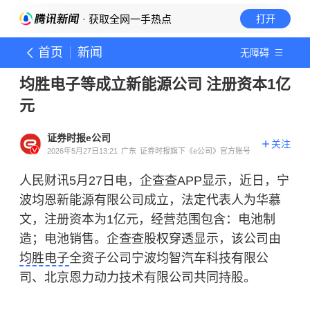
· 获取全网一手热点
打开
首页
新闻
无障碍
均胜电子等成立新能源公司 注册资本1亿
元
证券时报e公司
关注
2026年5月27日13:21
广东
证券时报旗下《e公司》官方账号
人民财讯5月27日电，企查查APP显示，近日，宁
波均恩新能源有限公司成立，法定代表人为华慕
文，注册资本为1亿元，经营范围包含：电池制
造；电池销售。企查查股权穿透显示，该公司由
均胜电子
全资子公司宁波均智汽车科技有限公
司、北京恩力动力技术有限公司共同持股。