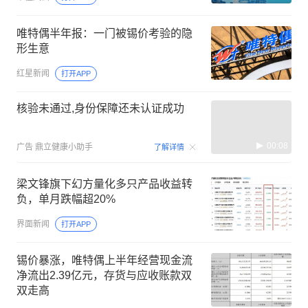
唯特偶半年报：一门被锡价考验的隐
形生意
红星新闻
打开APP
核验未通过,身份保障还未认证成功
00:08
广告
鼎立健康小助手
了解详情
梁文锋旗下幻方量化多只产品收益转
负，单月跌幅超20%
界面新闻
打开APP
锡价暴涨，唯特偶上半年经营现金流
净流出2.39亿元，存货与应收账款双
双走高