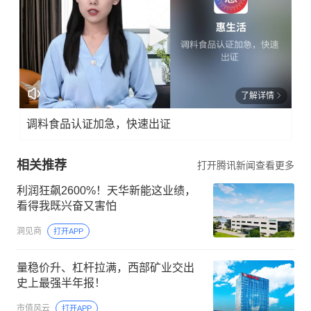
了解详情
调料食品认证加急，快速出证
相关推荐
打开腾讯新闻查看更多
利润狂飙2600%！天华新能这业绩，
看得我既兴奋又害怕
洞见商
打开APP
量稳价升、杠杆拉满，西部矿业交出
史上最强半年报！
市值风云
打开APP