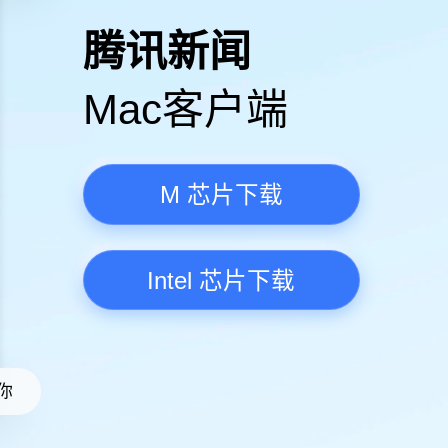
高清视频·更流畅
腾讯新
Mac客
M 芯
Intel