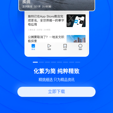
精致
世界变化 热问一下
资讯
好问题好回答 多元视角看问题
立即下载