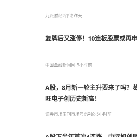
九派财经
2评论
昨天
复牌后又涨停！10连板股票或再
中国金融新闻网
-5小时前
A股，8月新一轮主升要来了吗？
旺电子创历史新高！
证券市场周刊市场号
6评论
-5小时前
A股下半年首次4连涨，中际旭创