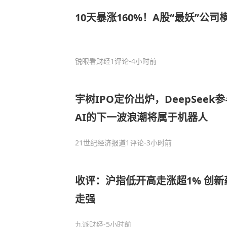
10天暴涨160%！A股“最妖”公司
锐眼看财经
1评论
-4小时前
宇树IPO定价出炉，DeepSee
AI的下一波浪潮将属于机器人
21世纪经济报道
1评论
-3小时前
收评：沪指低开高走涨超1% 创新
走强
九派财经
-5小时前