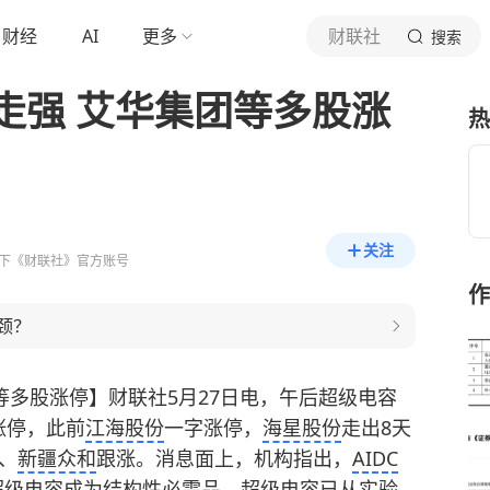
财经
AI
更多
财联社
搜索
走强 艾华集团等多股涨
热
关注
下《财联社》官方账号
作
颈？
等多股涨停】财联社5月27日电，午后超级电容
涨停，此前
江海股份
一字涨停，
海星股份
走出8天
、
新疆众和
跟涨。消息面上，机构指出，
AIDC
超级电容成为结构性必需品。超级电容已从实验