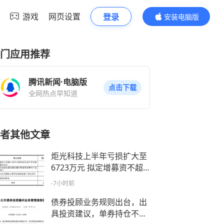
游戏
网页设置
登录
安装电脑版
内容更精彩
门应用推荐
腾讯新闻·电脑版
点击下载
全网热点早知道
者其他文章
炬光科技上半年亏损扩大至
6723万元 拟定增募资不超1
0.21亿元 用于高端光互联光
-7小时前
学元器件等项目
债券投顾业务规则出台，出
具投资建议，单券持仓不得