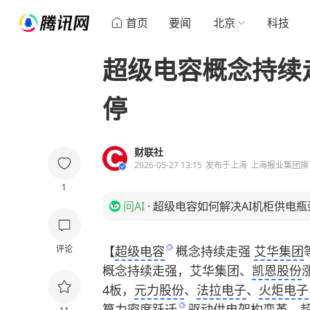
首页
要闻
北京
科技
超级电容概念持续
停
财联社
2026-05-27 13:15
发布于
上海
上海报业集团旗
1
问AI
·
超级电容如何解决AI机柜供电瓶
评论
【
超级电容
概念持续走强
艾华集团
概念持续走强，艾华集团、
凯恩股份
4板，
元力股份
、
法拉电子
、
火炬电子
算力密度跃迁
驱动供电架构变革，