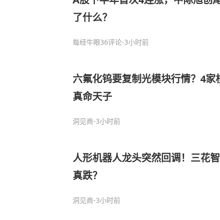
了什么？
每经牛眼
36评论
-3小时前
六氟化钨要复制光模块行情？4家
真命天子
洞见商
-3小时前
人形机器人龙头突然回调！三花智
真跌？
洞见商
-3小时前