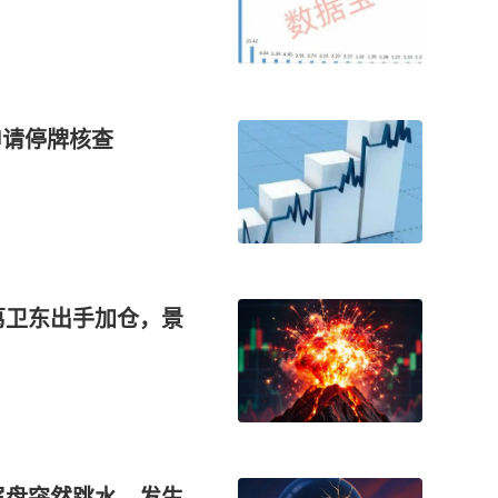
申请停牌核查
葛卫东出手加仓，景
尾盘突然跳水，发生