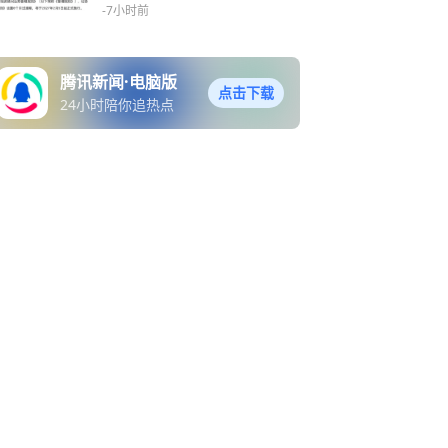
超过25%
-7小时前
腾讯新闻·电脑版
点击下载
24小时陪你追热点