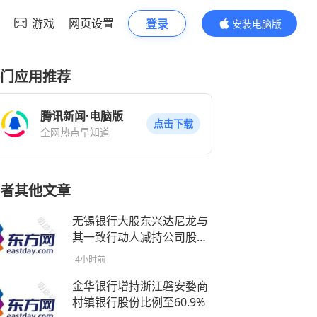
游戏
网页设置
登录
安装电脑版
内容更精彩
门应用推荐
腾讯新闻·电脑版
点击下载
全网热点早知道
者其他文章
无锡银行大股东兴达尼龙与
其一致行动人减持公司股份
不超过0.43亿股
-4小时前
金华银行增持浙江磐安婺商
村镇银行股份比例至60.9%