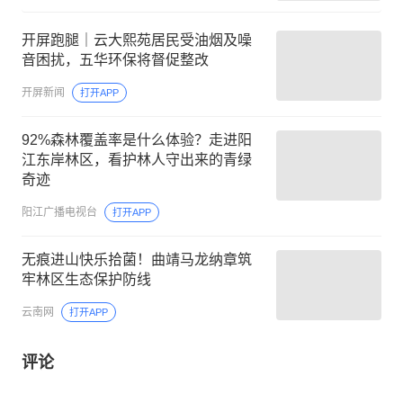
开屏跑腿｜云大熙苑居民受油烟及噪
音困扰，五华环保将督促整改
开屏新闻
打开APP
92%森林覆盖率是什么体验？走进阳
江东岸林区，看护林人守出来的青绿
奇迹
阳江广播电视台
打开APP
无痕进山快乐拾菌！曲靖马龙纳章筑
牢林区生态保护防线
云南网
打开APP
评论