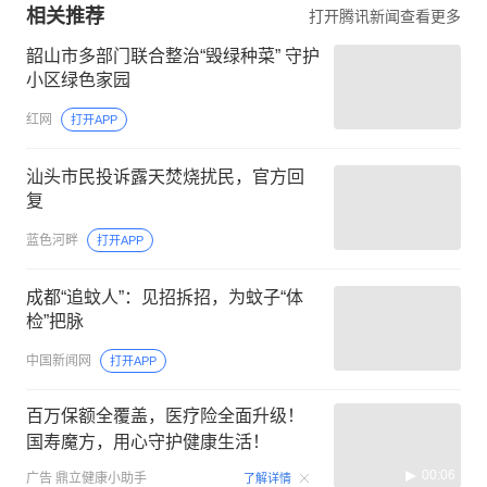
相关推荐
打开腾讯新闻查看更多
韶山市多部门联合整治“毁绿种菜” 守护
小区绿色家园
红网
打开APP
汕头市民投诉露天焚烧扰民，官方回
复
蓝色河畔
打开APP
成都“追蚊人”：见招拆招，为蚊子“体
检”把脉
中国新闻网
打开APP
百万保额全覆盖，医疗险全面升级！
国寿魔方，用心守护健康生活！
00:06
广告
鼎立健康小助手
了解详情