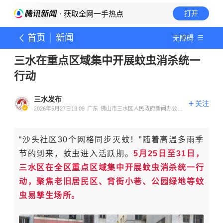
· 获取全网一手热点
打开
首页
新闻
无障碍
三水在重点区域集中开展蚊虫消杀统一
行动
三水发布
关注
2026年5月27日13:09
广东
佛山市三水区人民政府新闻办公室
官方账号
“沙头社区30个网格同步灭蚊！”随着高温多雨季
节的到来，蚊虫进入活跃期。
5月25日至31日，
三水区在全区重点区域集中开展蚊虫消杀统一行
动，聚焦老旧居民区、背街小巷、公园绿地等蚊
虫易孳生场所。