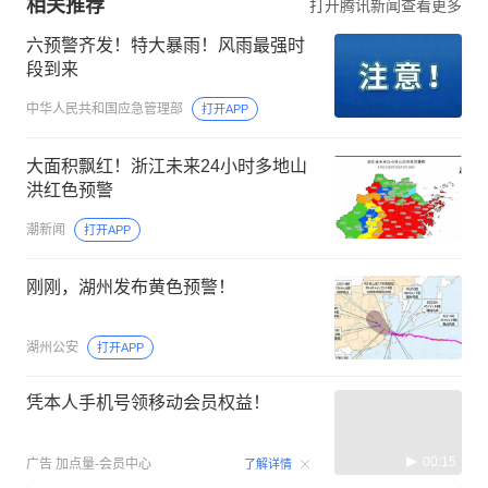
相关推荐
打开腾讯新闻查看更多
六预警齐发！特大暴雨！风雨最强时
段到来
中华人民共和国应急管理部
打开APP
大面积飘红！浙江未来24小时多地山
洪红色预警
潮新闻
打开APP
刚刚，湖州发布黄色预警！
湖州公安
打开APP
凭本人手机号领移动会员权益！
00:15
广告
加点量-会员中心
了解详情