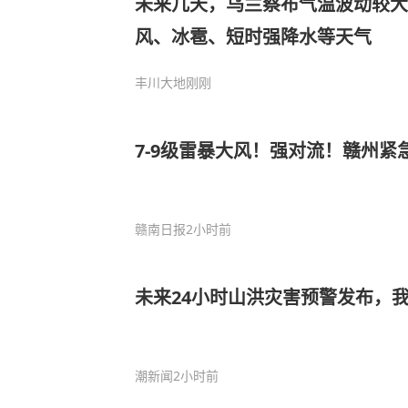
未来几天，乌兰察布气温波动较大
风、冰雹、短时强降水等天气
丰川大地
刚刚
7-9级雷暴大风！强对流！赣州紧
赣南日报
2小时前
未来24小时山洪灾害预警发布，
潮新闻
2小时前