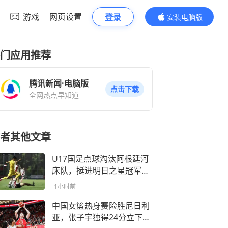
游戏
网页设置
登录
安装电脑版
内容更精彩
门应用推荐
腾讯新闻·电脑版
点击下载
全网热点早知道
者其他文章
U17国足点球淘汰阿根廷河
床队，挺进明日之星冠军杯
决赛
-1小时前
中国女篮热身赛险胜尼日利
亚，张子宇独得24分立下头