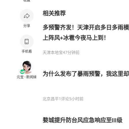
收藏
相关推荐
分享
多预警齐发！天津开启多日多雨模
上阵风+冰雹今夜马上到！
手机看
天津本地宝
47分钟前
为什么发布了暴雨预警，我这里却
元宝 · 新闻妹
北京昌平
1评论
5小时前
婺城提升防台风应急响应至Ⅲ级