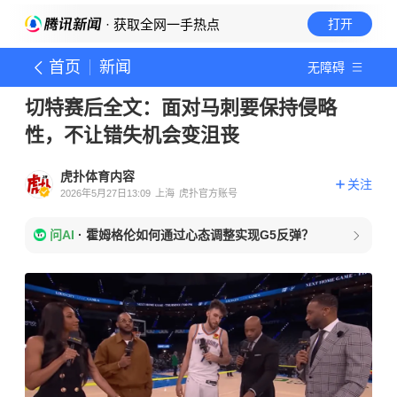
· 获取全网一手热点
打开
首页
新闻
无障碍
切特赛后全文：面对马刺要保持侵略
性，不让错失机会变沮丧
虎扑体育内容
关注
2026年5月27日13:09
上海
虎扑官方账号
问AI
·
霍姆格伦如何通过心态调整实现G5反弹？