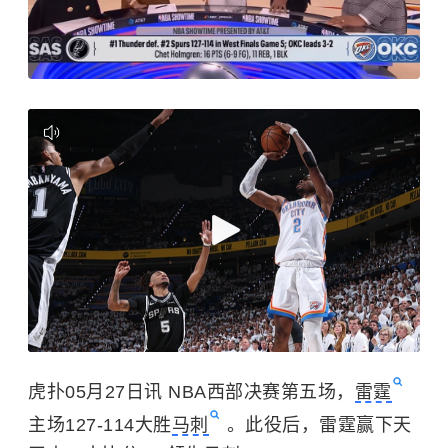
虎扑05月27日讯 NBA西部决赛第五场，
雷霆
主场127-114大胜
马刺
。此役后，雷霆赢下天