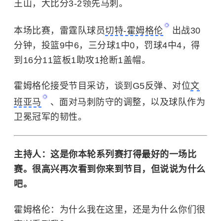
王山，大比分3-2领先马刺。
本场比赛，雷霆队球员
切特-霍姆格伦
出战30
分钟，投篮9中6，三分球1中0，罚球4中4，得
到16分11篮板1助攻1抢断1盖帽。
霍姆格伦接受节目采访，谈到G5反弹、对位
文
班亚马
、面对马刺防守的调整，以及球队作为
卫冕冠军的韧性。
主持人：这是你本轮系列赛打得最好的一场比
赛。很高兴再次看到你来到节目，但说说为什么
吧。
霍姆格伦：为什么我在这里，还是为什么你们很