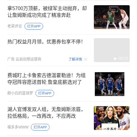
拿5700万顶薪，被绿军主动抛弃，却
让詹姆斯成功完成了精准奔赴
老梁评论
打开APP
热门权益月月领，优惠券包享不停！
00:15
广告
云启创想运营商
了解详情
费城盯上卡鲁索古德温霍勒迪！为组
夺冠阵容愿送首轮 詹皇底薪选对了
颜小白的篮球梦
打开APP
湖人官博发双人组，无詹姆斯浓眉，
拉低格局，一改再改，不应再改
福多多WWW
打开APP