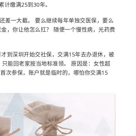
计缴满25到30年。
限还差一大截。 要么继续每年单独交医保，要么
养老金，你让他怎么扛？ 随便一个慢性病，光药费
月才到深圳开始交社保，交满15年去办退休，被
，只能回老家按当地标准领。 原因是：女性超
地首次参保，账户就是临时的，哪怕你交满15