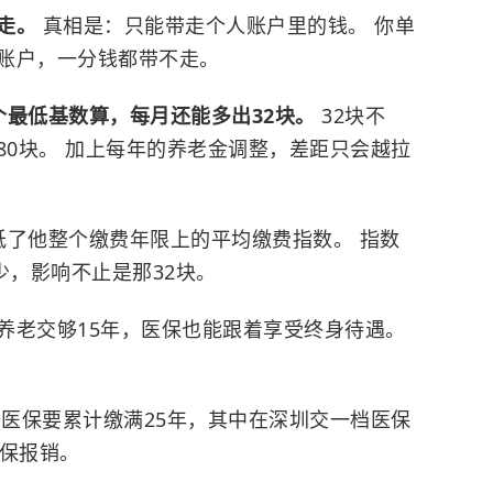
带走。
真相是：
只能带走个人账户里的钱。 你单
账户，一分钱都带不走。
个最低基数算，每月还能多出32块。
32块不
680块。 加上每年的养老金调整，差距只会越拉
低了他整个缴费年限上的平均缴费指数。 指数
少，影响不止是那32块。
养老交够15年，医保也能跟着享受终身待遇。
，医保要累计缴满25年，其中在深圳交一档医保
医保报销。