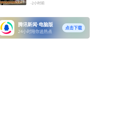
不是彻底黄了？
03:28
-2小时前
腾讯新闻·电脑版
点击下载
24小时陪你追热点