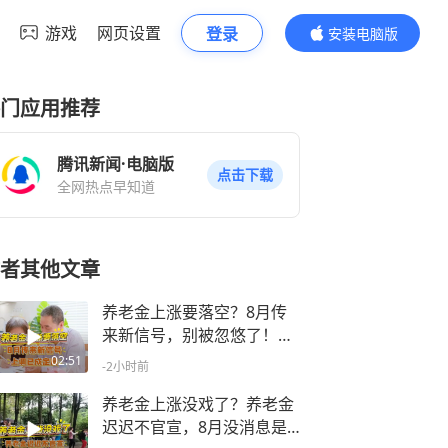
游戏
网页设置
登录
安装电脑版
内容更精彩
门应用推荐
腾讯新闻·电脑版
点击下载
全网热点早知道
者其他文章
养老金上涨要落空？8月传
来新信号，别被忽悠了！国
家兜底着呢，上调已成定局
02:51
-2小时前
养老金上涨没戏了？养老金
迟迟不官宣，8月没消息是