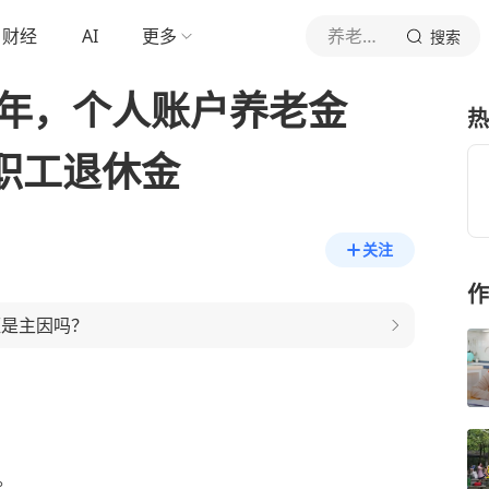
财经
AI
更多
养老金计划
搜索
5年，个人账户养老金
热
某职工退休金
关注
作
短是主因吗？
。