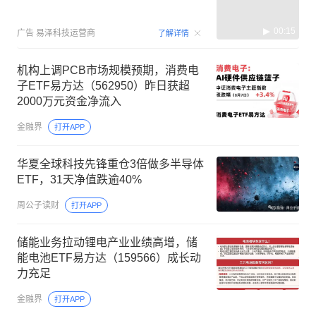
00:15
广告
易泽科技运营商
了解详情
机构上调PCB市场规模预期，消费电
子ETF易方达（562950）昨日获超
2000万元资金净流入
金融界
打开APP
华夏全球科技先锋重仓3倍做多半导体
ETF，31天净值跌逾40%
周公子读财
打开APP
储能业务拉动锂电产业业绩高增，储
能电池ETF易方达（159566）成长动
力充足
金融界
打开APP