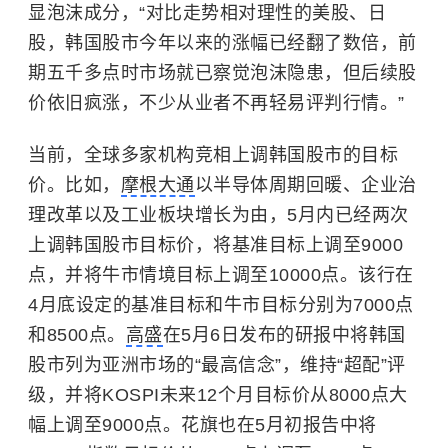
显泡沫成分，“对比走势相对理性的美股、日
股，韩国股市今年以来的涨幅已经翻了数倍，前
期五千多点时市场就已察觉泡沫隐患，但后续股
价依旧疯涨，不少从业者不再轻易评判行情。”
当前，全球多家机构竞相上调韩国股市的目标
价。比如，
摩根大通
以半导体周期回暖、企业治
理改革以及工业板块增长为由，5月内已经两次
上调韩国股市目标价，将基准目标上调至9000
点，并将牛市情境目标上调至10000点。该行在
4月底设定的基准目标和牛市目标分别为7000点
和8500点。
高盛
在5月6日发布的研报中将韩国
股市列为亚洲市场的“最高信念”，维持“超配”评
级，并将KOSPI未来12个月目标价从8000点大
幅上调至9000点。花旗也在5月初报告中将