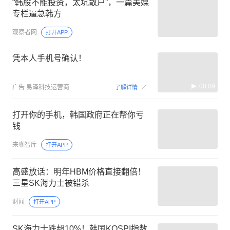
“韩股不能投资，太坑散户”，一篇美媒
专栏逼急韩方
观察者网
打开APP
凭本人手机号确认！
00:09
广告
易泽科技运营商
了解详情
打开你的手机，韩国政府正在帮你亏
钱
来咖智库
打开APP
高盛放话：明年HBM价格直接翻倍！
三星SK海力士被错杀
财闻
打开APP
SK海力士跌超10%！韩国KOSPI指数