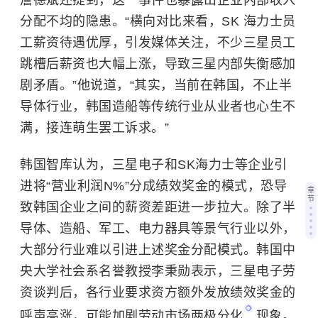
詹德斌还提到，这一事件也暴露出企业内部收入
分配不均的隐患。“横向对比来看，SK 海力士员
工薪资待遇优厚，引发媒体关注，不少三星员工
跳槽后薪资也大幅上涨，导致三星内部失衡感加
剧矛盾。”他说道，“其实，当前在韩国，不止半
导体行业，韩国造船等传统行业从业者也心生不
满，接连萌生罢工诉求。”
韩国智库认为，三星电子和SK海力士等企业引
进将“营业利润N%”分成绩效奖金的模式，恐导
章
节
致韩国企业之间的薪资差距进一步拉大。除了半
导体、造船、军工、电力器具等景气行业以外，
大部分行业难以引进上述奖金分配模式。韩国中
央大学社会系名誉教授李秉勋表示，三星电子劳
资谈判后，各行业要求资方额外发放绩效奖金的
呼声高涨，可能加剧
劳动市场两极分化
现象。