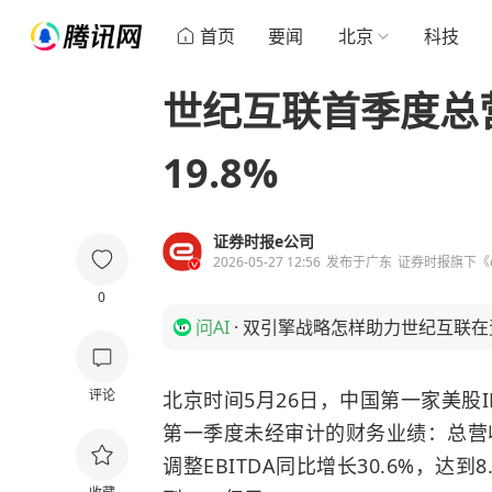
首页
要闻
北京
科技
世纪互联首季度总营
19.8%
证券时报e公司
2026-05-27 12:56
发布于
广东
证券时报旗下《
0
问AI
·
双引擎战略怎样助力世纪互联在
评论
北京时间5月26日，中国第一家美股I
第一季度未经审计的财务业绩：总营收同
调整EBITDA同比增长30.6%，达