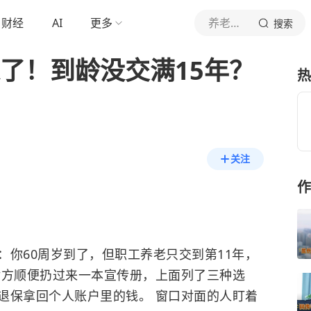
财经
AI
更多
养老金计划
搜索
来了！到龄没交满15年？
热
关注
作
：你60周岁到了，但职工养老只交到第11年，
对方顺便扔过来一本宣传册，上面列了三种选
退保拿回个人账户里的钱。 窗口对面的人盯着