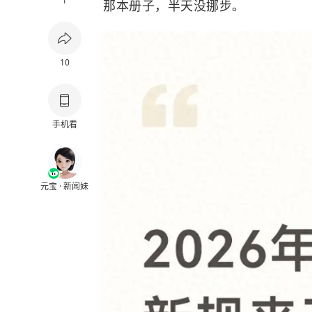
1
那本册子，半天没挪步。
10
手机看
元宝 · 新闻妹