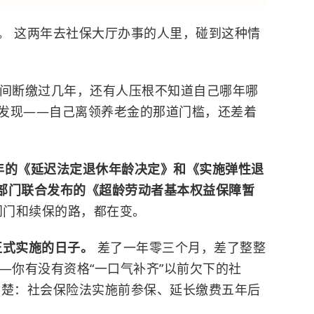
。 这两年去社保大厅办事的人里，碰到这种情
中间断缴过几年，还有人压根不知道自己哪年哪
才发现——自己离领养老金的那道门槛，还差着
5年的《延迟法定退休年龄决定》和《实施弹性退
五部门联合发布的《超龄劳动者基本权益保障暂
闸门和续保的路，都在变。
》正式实施的日子。
差了一年零三个月，差了整整
—你有没有资格“一口气补齐”以前欠下的社
二楚：社会保险法实施前参保、延长缴费五年后
。