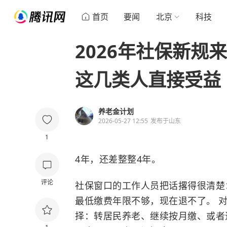
首页
要闻
北京
科技
2026年社保新规
这几类人直接受益
养老金计划
2026-05-27 12:55
发布于
山东
1
4年，还差整整4年。
评论
社保窗口的工作人员把话撂得很清楚
最低缴费年限不够，现在退不了。 
择：转居民养老、继续按月缴、或者