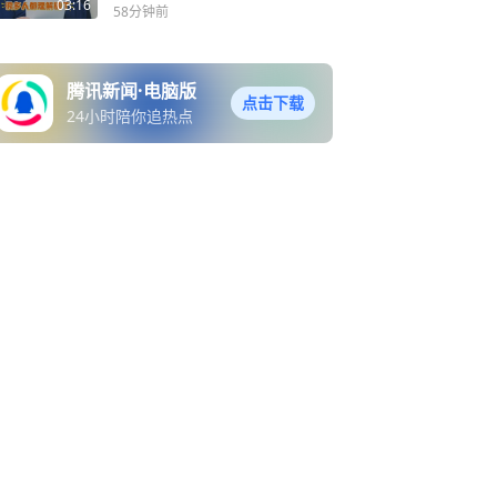
多人都理解错了
03:16
58分钟前
腾讯新闻·电脑版
点击下载
24小时陪你追热点