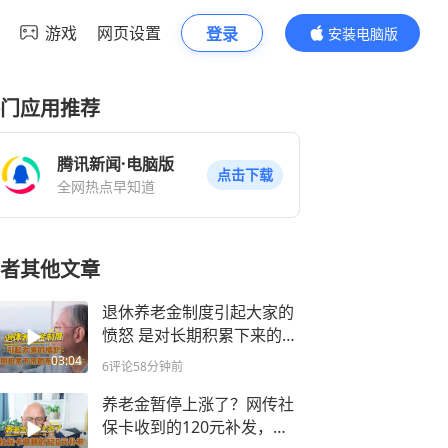
游戏
网页设置
登录
安装电脑版
内容更精彩
门应用推荐
腾讯新闻·电脑版
点击下载
全网热点早知道
者其他文章
退休养老金制度引起大家的
愤怒 是对长期积累下来的养
老公平的焦虑
03:04
6评论
58分钟前
养老金暂停上涨了？网传社
保卡收到的120元补发，很