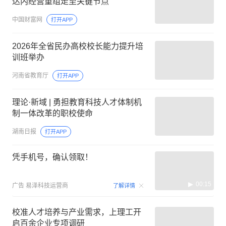
达内经营重组走至关键节点
中国财富网
打开APP
2026年全省民办高校校长能力提升培
训班举办
河南省教育厅
打开APP
理论·新域 | 勇担教育科技人才体制机
制一体改革的职校使命
湖南日报
打开APP
凭手机号，确认领取！
00:15
广告
易泽科技运营商
了解详情
校准人才培养与产业需求，上理工开
启百余企业专项调研