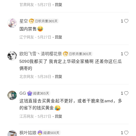
甘肃网友
5月27日
回复
星空
1
国内禁售
辽宁网友
5月27日
回复
欧阳飞雪丶清明樱花祭
1
5090我都买了 我肯定上华硕全家桶啊 还差你这仨瓜
俩枣的
北京网友
5月28日
回复
GG
1
这钱直接去买黄金起不更好，或者干脆来张amd，多
的省下的钱买黄金
江苏网友
5月27日
回复
枫叶姑娘
1