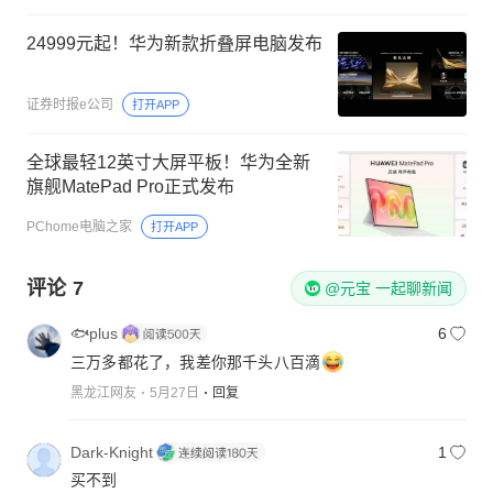
24999元起！华为新款折叠屏电脑发布
证券时报e公司
打开APP
全球最轻12英寸大屏平板！华为全新
旗舰MatePad Pro正式发布
PChome电脑之家
打开APP
评论
7
@元宝 一起聊新闻
🐟plus
6
三万多都花了，我差你那千头八百滴
黑龙江网友
5月27日
回复
Dark-Knight
1
买不到