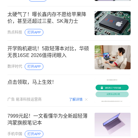
太硬气了！曝长鑫内存不愿给苹果降
价，甚至还超过三星、SK海力士
热点科技
打开APP
开学购机避坑！5款轻薄本对比，华硕
无畏16SE 2026值得闭眼入
数评时代
打开APP
点击领取，马上生效！
00:09
广告
易泽科技运营商
了解详情
7999元起！一文看懂华为全新超轻薄
鸿蒙旗舰笔记本
手机中国
打开APP