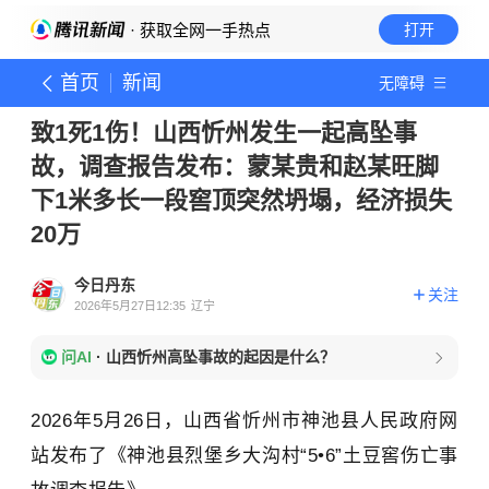
· 获取全网一手热点
打开
首页
新闻
无障碍
致1死1伤！山西忻州发生一起高坠事
故，调查报告发布：蒙某贵和赵某旺脚
下1米多长一段窖顶突然坍塌，经济损失
20万
今日丹东
关注
2026年5月27日12:35
辽宁
问AI
·
山西忻州高坠事故的起因是什么？
2026年5月26日，山西省
忻州市神池县人民政府网
站发布了《
神池县烈堡乡大沟村“5•6”土豆窖伤亡事