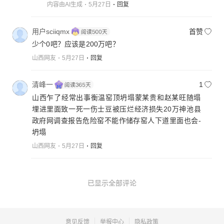
内容由AI生成
5月27日
回复
用户sciiqmx
首赞
少个0吧？应该是200万吧？
山西网友
5月27日
回复
清峰一
1
山西乍了经常出事衡温窑顶坍塌蒙某贵和赵某旺随塌
埋进里面致一死一伤士豆被压烂经济损失20万神池县
政府网调查报告危险窑不能作储存窑人下道里面也会-
坍塌
山西网友
5月27日
回复
已显示全部评论
意见反馈
举报中心
隐私政策