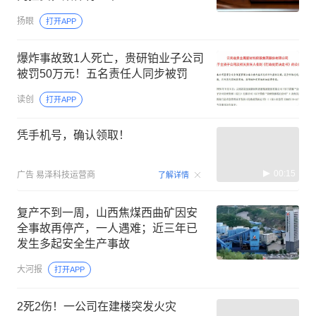
扬眼
打开APP
爆炸事故致1人死亡，贵研铂业子公司
被罚50万元！五名责任人同步被罚
读创
打开APP
凭手机号，确认领取！
00:15
广告
易泽科技运营商
了解详情
复产不到一周，山西焦煤西曲矿因安
全事故再停产，一人遇难；近三年已
发生多起安全生产事故
大河报
打开APP
2死2伤！一公司在建楼突发火灾