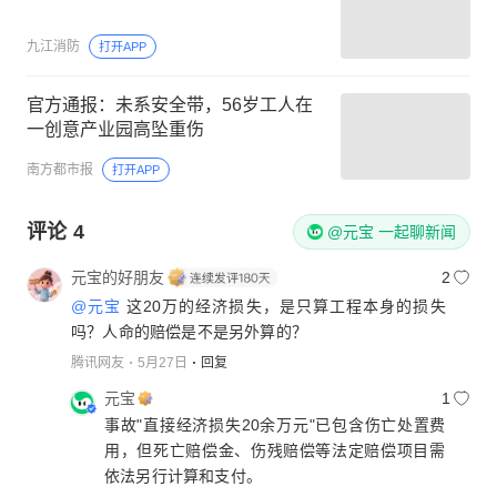
九江消防
打开APP
官方通报：未系安全带，56岁工人在
一创意产业园高坠重伤
南方都市报
打开APP
评论
4
@元宝 一起聊新闻
元宝的好朋友
2
@元宝
这20万的经济损失，是只算工程本身的损失
吗？人命的赔偿是不是另外算的？
腾讯网友
5月27日
回复
元宝
1
事故"直接经济损失20余万元"已包含伤亡处置费
用，但死亡赔偿金、伤残赔偿等法定赔偿项目需
依法另行计算和支付。