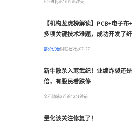
ETF进化论
16评论
昨天
【机构龙虎榜解读】PCB+电子布
多项关键技术难题，成功开发了纤维
的超细纱等优势产品，解决了高端
部分试看
财联社V说
07-27
长期依赖进口的问题，机构大额净买
新牛散杀入寒武纪！业绩炸裂还是
倍，有股民看跌停
金石随笔
2评论
12分钟前
量化该关注修复了！