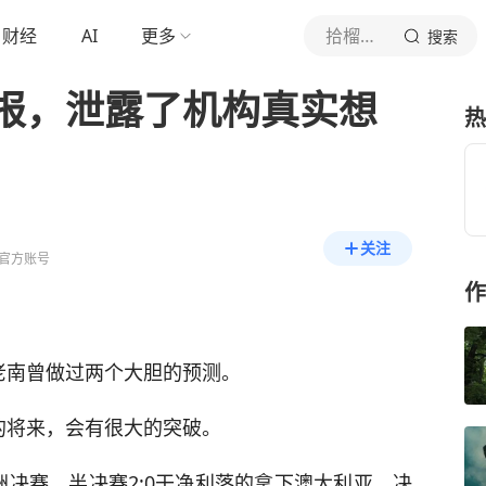
财经
AI
更多
拾榴询财
搜索
报，泄露了机构真实想
热
关注
官方账号
作
老南曾做过两个大胆的预测。
的将来，会有很大的突破。
洲决赛。半决赛2:0干净利落的拿下澳大利亚，决