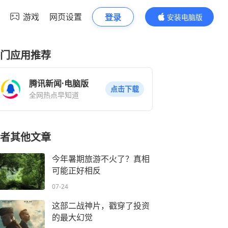
游戏
网页设置
登录
安装电脑版
内容更精彩
门应用推荐
腾讯新闻·电脑版
点击下载
全网热点早知道
者其他文章
今年暑期旅游不火了？真相
可能正好相反
07-24
这部二战神片，戳穿了投资
的最大幻觉