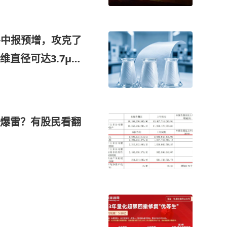
+中报预增，攻克了
直径可达3.7μm
PCB源头关键材料
入这家公司9.5亿
爆雷？有股民看翻