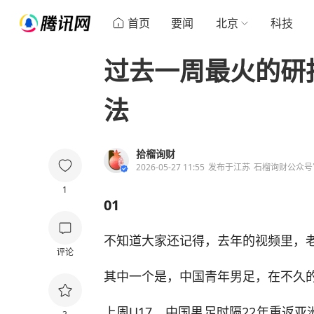
首页
要闻
北京
科技
过去一周最火的研
法
拾榴询财
2026-05-27 11:55
发布于
江苏
石榴询财公众号
1
01
不知道大家还记得，去年的视频里，
评论
其中一个是，中国青年男足，在不久
上周U17，中国男足时隔22年重返亚