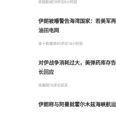
央视新闻
59评论
8小时前
伊朗被曝警告海湾国家：若美军再
油田电网
金十新媒体
85评论
18小时前
对伊战争消耗过大，美弹药库存告
长回应
凤凰网
76评论
前天
伊朗称与阿曼就霍尔木兹海峡航运