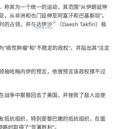
，称其为一个统一的运动，其范围“从伊朗延伸
亚
，从非洲和也门延伸至阿富汗和巴基斯坦”。
列的占领，并与
达伊沙
（Daesh Takfiri）极
“癌性肿瘤”和“不稳定的政权”，并指出其“注定
领袖哈梅内伊的预言，他曾预言该政权撑不过
在战争中狠狠回击了美国，并挫败了敌人迫使
友抵抗组织，特别是黎巴嫩的抵抗组织，在面
侵略时取得了“显著胜利”。