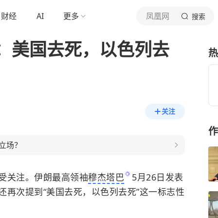
财经
AI
更多
凤凰网
搜索
：美国去死，以色列去
热
关注
作
立场？
受关注。伊朗最高领袖
穆杰塔巴
5月26日发表
还再次提到“美国去死，以色列去死”这一标志性