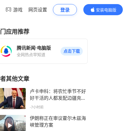
游戏
网页设置
登录
安装电脑版
内容更精彩
门应用推荐
腾讯新闻·电脑版
点击下载
全网热点早知道
者其他文章
卢卡申科：将农忙季节不好
好干活的人都发配边疆充
军！
-7小时前
伊朗称正在审议霍尔木兹海
峡管理方案