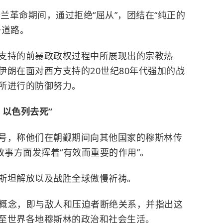
斯兰革命期间，通过拒绝“屈从”，团结在“纯正的
条道路。
支持的前暴政政权过程中所展现出的宗教热
伊朗在面对西方支持的20世纪80年代强加的战
所进行的防御努力。
以色列去死”
号，称他们在朝觐期间向其他国家的穆斯林传
故事方面发挥着“有效而重要的作用”。
斯坦解放以及战胜全球傲慢祈祷。
h）的概念，即与敌人和压迫者断绝关系，并指出这
至世界各地穆斯林的政治和社会生活。