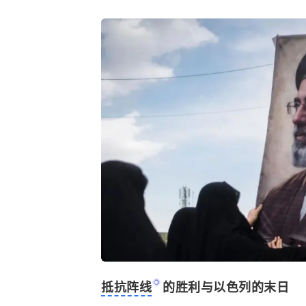
抵抗阵线
的胜利与
以色列
的末日