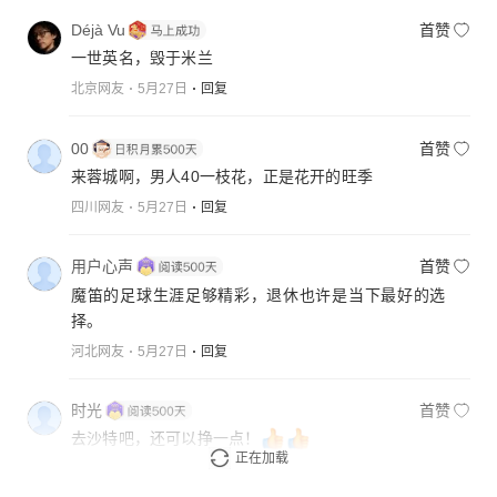
Déjà Vu
首赞
一世英名，毁于米兰
北京网友
5月27日
回复
00
首赞
来蓉城啊，男人40一枝花，正是花开的旺季
四川网友
5月27日
回复
用户心声
首赞
魔笛的足球生涯足够精彩，退休也许是当下最好的选
择。
河北网友
5月27日
回复
时光
首赞
去沙特吧，还可以挣一点！
正在加载
贵州网友
5月27日
回复