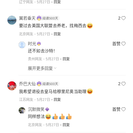
辽宁网友
5月27日
回复
翼若垂天
2
要过去美国大联盟去养老，找梅西去
北京网友
5月27日
回复
时光
首赞
还不如去沙特！
贵州网友
5月27日
回复
展开更多回复
乔巴大仙
2
我希望退役去皇马给穆里尼奥当助理
江苏网友
5月27日
回复
沉默微笑
首赞
同样想法
北京网友
5月27日
回复