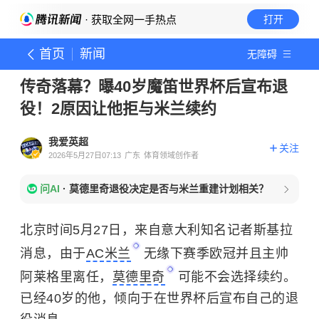
· 获取全网一手热点
打开
首页
新闻
无障碍
传奇落幕？曝40岁魔笛世界杯后宣布退
役！2原因让他拒与米兰续约
我爱英超
关注
2026年5月27日07:13
广东
体育领域创作者
问AI
·
莫德里奇退役决定是否与米兰重建计划相关？
北京时间5月27日，来自意大利知名记者斯基拉
消息，由于
AC米兰
无缘下赛季欧冠并且主帅
阿莱格里离任，
莫德里奇
可能不会选择续约。
已经40岁的他，倾向于在世界杯后宣布自己的退