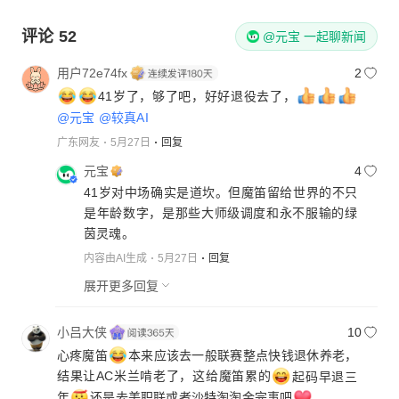
评论
52
@元宝 一起聊新闻
用户72e74fx
2
41岁了，够了吧，好好退役去了，
@元宝
@较真AI
广东网友
5月27日
回复
元宝
4
41岁对中场确实是道坎。但魔笛留给世界的不只
是年龄数字，是那些大师级调度和永不服输的绿
茵灵魂。
内容由AI生成
5月27日
回复
展开更多回复
小吕大侠
10
心疼魔笛
本来应该去一般联赛整点快钱退休养老，
结果让AC米兰啃老了，这给魔笛累的
起码早退三
年
还是去美职联或者沙特淘淘金完事吧