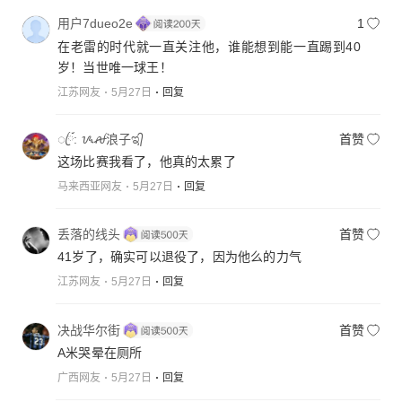
用户7dueo2e
1
在老雷的时代就一直关注他，谁能想到能一直踢到40
岁！当世唯一球王！
江苏网友
5月27日
回复
ꦿྀ: ᝰꫛ浪子ಇ᭄
首赞
这场比赛我看了，他真的太累了
马来西亚网友
5月27日
回复
丢落的线头
首赞
41岁了，确实可以退役了，因为他么的力气
江苏网友
5月27日
回复
决战华尔街
首赞
A米哭晕在厕所
广西网友
5月27日
回复