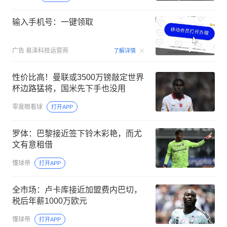
输入手机号：一键领取
00:15
广告
易泽科技运营商
了解详情
性价比高！曼联或3500万镑敲定世界
杯边路猛将，国米先下手也没用
零度眼看球
打开APP
罗体：巴黎接近签下铃木彩艳，而尤
文有意租借
懂球帝
打开APP
全市场：卢卡库接近加盟费内巴切，
税后年薪1000万欧元
懂球帝
打开APP