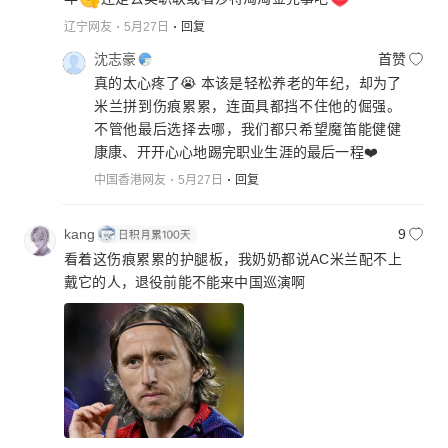
辽宁网友
5月27日
回复
沈志豪
首赞
真的太心疼了😭 本该是轻松养老的年纪，却为了
米兰拼到伤痕累累，连面具都挡不住他的倔强。
不管他最后选择去哪，我们都只希望魔笛能健健
康康、开开心心地踢完职业生涯的最后一程❤️
中国香港网友
5月27日
回复
kang
9
看着这伤痕累累的护腿板，我奶奶都说AC米兰配不上
戴它的人，退役前能不能来中国巡演啊