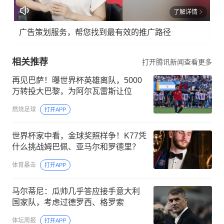
了解详情
广告策划服务，帮您找到最有效的推广路径
相关推荐
打开腾讯新闻查看更多
再见巴萨！曝世界杯英雄离队，5000
万转投大巴黎，为阿尔瓦雷斯让位
燃烧足球
打开APP
世界杯家中看，金球奖照样争！K77凭
什么挑战姆巴佩、亚马尔和罗德里？
体育暴击
打开APP
马尔蒂尼：瓜帅几乎答应接手意大利
国家队，考虑过德罗西、格罗索
体坛周报
打开APP